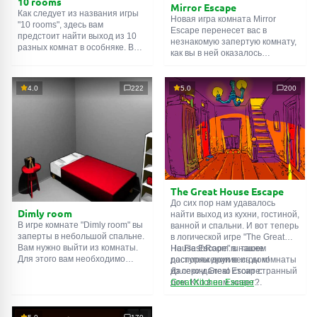
10 rooms
Mirror Escape
Как следует из названия игры
Новая игра комната Mirror
"10 rooms", здесь вам
Escape перенесет вас в
предстоит найти выход из 10
незнакомую запертую комнату,
разных комнат в особняке. В
как вы в ней оказалось
каждой такой
онлайн комнате
неизвестно. С помощью
есть подсказки. Используйте
смекалки попробуйте решить
их, чтобы выйти. Выход из
все, приготовленные авторами
4.0
222
5.0
200
одной комнаты является
для вас, головоломки и найти
входом в другую. И так до
выход на свободу.
десятой. Попробуйте пройти
Внимательно осмотрите
их все!
помещение, возможно вы
сможете найти какие-нибудь
подсказки. Желаем удачи!
The Great House Escape
До сих пор нам удавалось
Dimly room
найти выход из кухни, гостиной,
В игре комнате "Dimly room" вы
ванной и спальни. И вот теперь
заперты в небольшой спальне.
в логической игре "The Great
Вам нужно выйти из комнаты.
House Escape" в нашем
На FlashRoom.ru также
Для этого вам необходимо
распоряжении весь дом!
доступны другие игры комнаты
проявить смекалку и решить
Далеко-далеко стоит странный
из серии Great Escape:
многочисленные головомки.
дом. Кто в нем живет?
Great Kitchen Escape
Возможно секретный агент или
The Great Bathroom Escape
супергерой... Вы решаете
Great Livingroom Escape
пойти узнать это. Но кто же
The Great Bedroom Escape