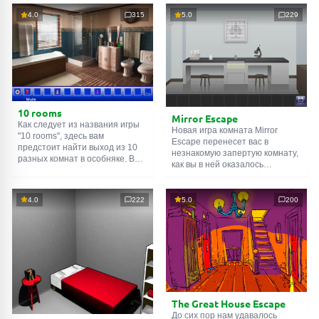
4.0
315
5.0
229
10 rooms
Mirror Escape
Как следует из названия игры
Новая игра комната Mirror
"10 rooms", здесь вам
Escape перенесет вас в
предстоит найти выход из 10
незнакомую запертую комнату,
разных комнат в особняке. В
как вы в ней оказалось
каждой такой
онлайн комнате
неизвестно. С помощью
есть подсказки. Используйте
смекалки попробуйте решить
их, чтобы выйти. Выход из
все, приготовленные авторами
4.0
222
5.0
200
одной комнаты является
для вас, головоломки и найти
входом в другую. И так до
выход на свободу.
десятой. Попробуйте пройти
Внимательно осмотрите
их все!
помещение, возможно вы
сможете найти какие-нибудь
подсказки. Желаем удачи!
The Great House Escape
До сих пор нам удавалось