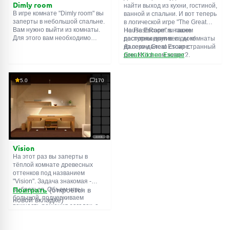
Dimly room
найти выход из кухни, гостиной,
В игре комнате "Dimly room" вы
ванной и спальни. И вот теперь
заперты в небольшой спальне.
в логической игре "The Great
Вам нужно выйти из комнаты.
House Escape" в нашем
На FlashRoom.ru также
Для этого вам необходимо
распоряжении весь дом!
доступны другие игры комнаты
проявить смекалку и решить
Далеко-далеко стоит странный
из серии Great Escape:
многочисленные головомки.
дом. Кто в нем живет?
Great Kitchen Escape
Возможно секретный агент или
The Great Bathroom Escape
супергерой... Вы решаете
Great Livingroom Escape
пойти узнать это. Но кто же
The Great Bedroom Escape
5.0
170
знал, что дом населен
The Great Attic Escape
призраками, которые закрыли
The Great Basement Escape
за вами дверь...
Vision
На этот раз вы заперты в
тёплой комнате древесных
оттенков под названием
"Vision". Задача знакомая -
выбраться. Объем игры
Поиграть
(откроется в
большой, подчеркиваем
новой вкладке)
важность решения загадок, а
не усердного поиска
предметов. Обычная функция