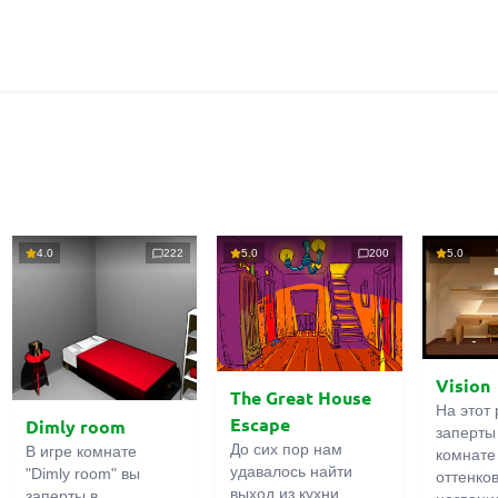
4.0
222
5.0
200
5.0
Vision
The Great House
На этот 
Escape
Dimly room
заперты
До сих пор нам
В игре комнате
комнате
удавалось найти
"Dimly room" вы
оттенко
выход из кухни,
заперты в