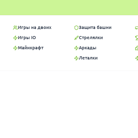
Игры на двоих
Защита башни
Игры IO
Стрелялки
Майнкрафт
Аркады
Леталки