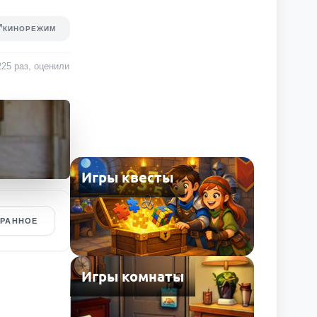
КИНОРЕЖИМ
225
раз
, оценили
Игры квесты
БРАННОЕ
Игры комнаты