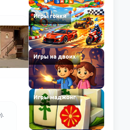
Игры гонки
Игры на двоих
Игры маджонг
).