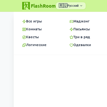
FlashRoom
🇷🇺
Русский
Все игры
Маджонг
Комнаты
Пасьянсы
Квесты
Три в ряд
Логические
Одевалки