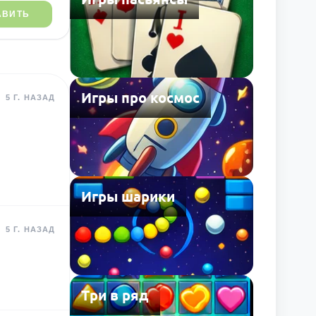
АВИТЬ
Игры про космос
5 Г. НАЗАД
Игры шарики
5 Г. НАЗАД
Три в ряд