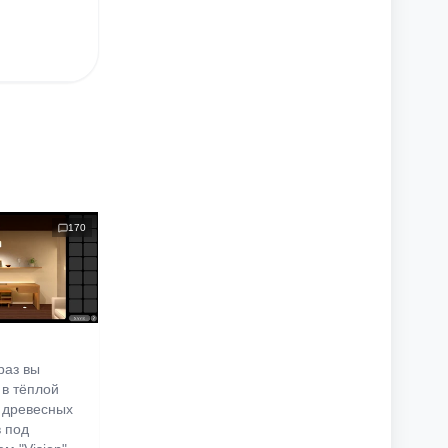
170
раз вы
 в тёплой
 древесных
в под