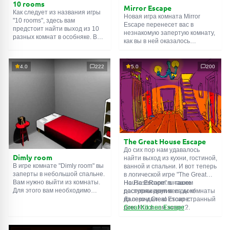
10 rooms
Mirror Escape
Как следует из названия игры
Новая игра комната Mirror
"10 rooms", здесь вам
Escape перенесет вас в
предстоит найти выход из 10
незнакомую запертую комнату,
разных комнат в особняке. В
как вы в ней оказалось
каждой такой
онлайн комнате
неизвестно. С помощью
есть подсказки. Используйте
смекалки попробуйте решить
их, чтобы выйти. Выход из
все, приготовленные авторами
4.0
222
5.0
200
одной комнаты является
для вас, головоломки и найти
входом в другую. И так до
выход на свободу.
десятой. Попробуйте пройти
Внимательно осмотрите
их все!
помещение, возможно вы
сможете найти какие-нибудь
подсказки. Желаем удачи!
The Great House Escape
До сих пор нам удавалось
Dimly room
найти выход из кухни, гостиной,
В игре комнате "Dimly room" вы
ванной и спальни. И вот теперь
заперты в небольшой спальне.
в логической игре "The Great
Вам нужно выйти из комнаты.
House Escape" в нашем
На FlashRoom.ru также
Для этого вам необходимо
распоряжении весь дом!
доступны другие игры комнаты
проявить смекалку и решить
Далеко-далеко стоит странный
из серии Great Escape:
многочисленные головомки.
дом. Кто в нем живет?
Great Kitchen Escape
Возможно секретный агент или
The Great Bathroom Escape
супергерой... Вы решаете
Great Livingroom Escape