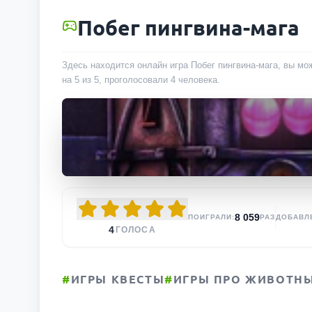
Побег пингвина-мага
Здесь находится онлайн игра Побег пингвина-мага, вы мо
на 5 из 5, проголосовали
4
человека
.
8 059
ПОИГРАЛИ:
РАЗ
ДОБАВЛ
4
ГОЛОСА
#
ИГРЫ КВЕСТЫ
#
ИГРЫ ПРО ЖИВОТН