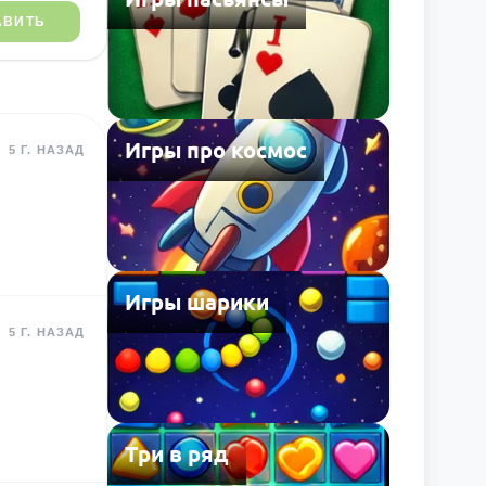
АВИТЬ
Игры про космос
5 Г. НАЗАД
Игры шарики
5 Г. НАЗАД
Три в ряд