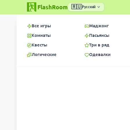
FlashRoom
🇷🇺
Русский
Все игры
Маджонг
Комнаты
Пасьянсы
Квесты
Три в ряд
Логические
Одевалки