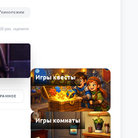
КИНОРЕЖИМ
59
раз
, оценили
Игры квесты
БРАННОЕ
Игры комнаты