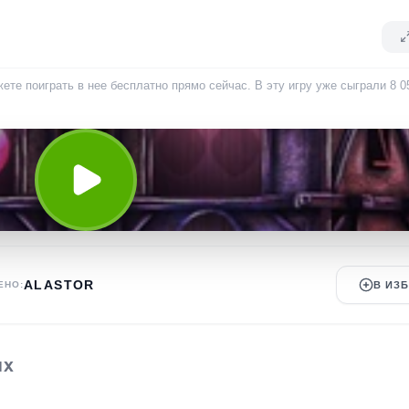
жете поиграть в нее бесплатно прямо сейчас. В эту игру уже сыграли
8 0
ALASTOR
ЕНО:
В ИЗ
ЫХ