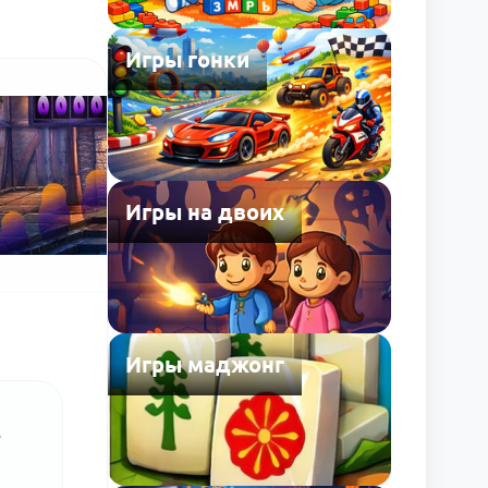
Игры гонки
Игры на двоих
Игры маджонг
.