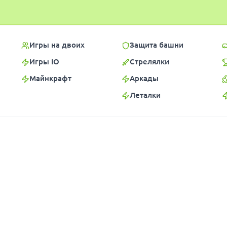
Игры на двоих
Защита башни
Игры IO
Стрелялки
Майнкрафт
Аркады
Леталки