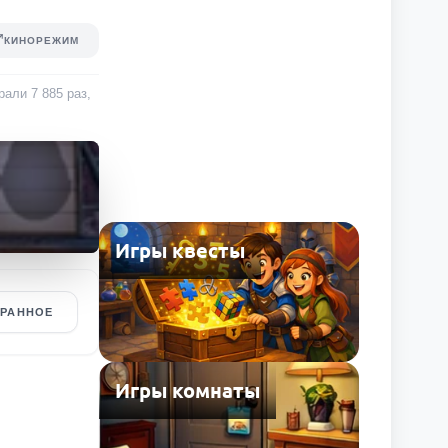
КИНОРЕЖИМ
грали
7 885
раз
,
Игры квесты
БРАННОЕ
Игры комнаты