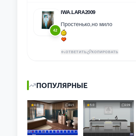
IWA.LARA2009
Простенько,но мило
42
ОТВЕТИТЬ
КОПИРОВАТЬ
ПОПУЛЯРНЫЕ
4.0
315
5.0
229