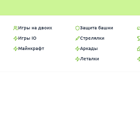
Игры на двоих
Защита башни
Игры IO
Стрелялки
Майнкрафт
Аркады
Леталки