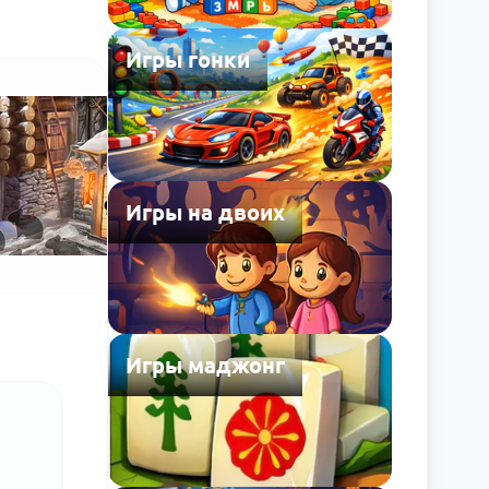
Игры гонки
Игры на двоих
Игры маджонг