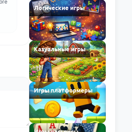
оге
Логические игры
Казуальные игры
Игры платформеры
Игры пасьянсы