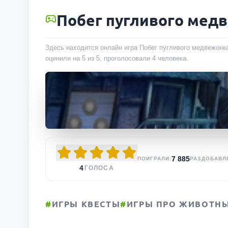
Побег пугливого мед
Здесь находится онлайн игра Побег пугливого медвежонка
оценили на 5 из 5, проголосовали
4
человека
.
7 885
ПОИГРАЛИ:
РАЗ
ДОБАВЛ
4
ГОЛОСА
#
ИГРЫ КВЕСТЫ
#
ИГРЫ ПРО ЖИВОТН