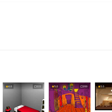
4.0
222
5.0
200
5.0