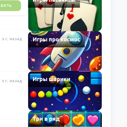
АВИТЬ
Игры про космос
5 Г. НАЗАД
Игры шарики
5 Г. НАЗАД
Три в ряд