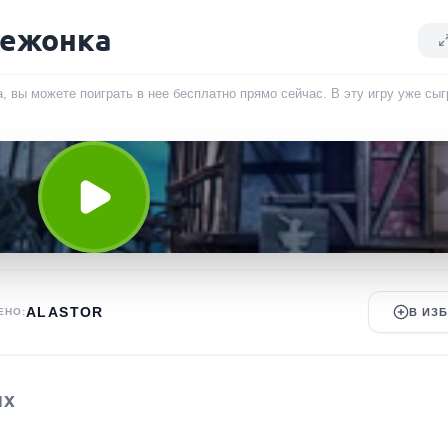
вежонка
, вы можете поиграть в нее бесплатно прямо сейчас. В эту игру уже сы
ALASTOR
ЕНО:
В ИЗ
ЫХ