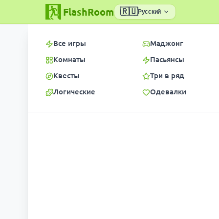
FlashRoom
🇷🇺
Русский
Все игры
Маджонг
Комнаты
Пасьянсы
Квесты
Три в ряд
Логические
Одевалки