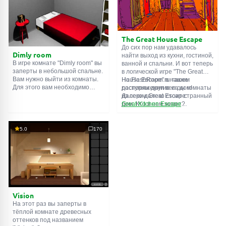
сможете найти какие-нибудь
подсказки. Желаем удачи!
The Great House Escape
До сих пор нам удавалось
Dimly room
найти выход из кухни, гостиной,
В игре комнате "Dimly room" вы
ванной и спальни. И вот теперь
заперты в небольшой спальне.
в логической игре "The Great
Вам нужно выйти из комнаты.
House Escape" в нашем
На FlashRoom.ru также
Для этого вам необходимо
распоряжении весь дом!
доступны другие игры комнаты
проявить смекалку и решить
Далеко-далеко стоит странный
из серии Great Escape:
многочисленные головомки.
дом. Кто в нем живет?
Great Kitchen Escape
Возможно секретный агент или
The Great Bathroom Escape
супергерой... Вы решаете
Great Livingroom Escape
пойти узнать это. Но кто же
The Great Bedroom Escape
5.0
170
знал, что дом населен
The Great Attic Escape
призраками, которые закрыли
The Great Basement Escape
за вами дверь...
Vision
На этот раз вы заперты в
тёплой комнате древесных
оттенков под названием