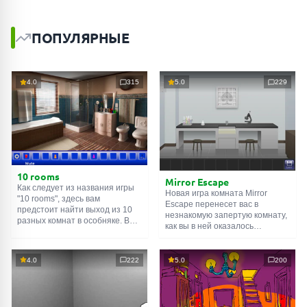
ПОПУЛЯРНЫЕ
4.0
315
5.0
229
10 rooms
Mirror Escape
Как следует из названия игры
Новая игра комната Mirror
"10 rooms", здесь вам
Escape перенесет вас в
предстоит найти выход из 10
незнакомую запертую комнату,
разных комнат в особняке. В
как вы в ней оказалось
каждой такой
онлайн комнате
неизвестно. С помощью
есть подсказки. Используйте
смекалки попробуйте решить
их, чтобы выйти. Выход из
все, приготовленные авторами
4.0
222
5.0
200
одной комнаты является
для вас, головоломки и найти
входом в другую. И так до
выход на свободу.
десятой. Попробуйте пройти
Внимательно осмотрите
их все!
помещение, возможно вы