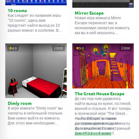
10 rooms
Mirror Escape
Как следует из названия игры
Новая игра комната Mirror
"10 rooms", здесь вам
Escape перенесет вас в
предстоит найти выход из 10
незнакомую запертую комнату,
разных комнат в особняке. В
как вы в ней оказалось
каждой такой
онлайн комнате
неизвестно. С помощью
есть подсказки. Используйте
смекалки попробуйте решить
их, чтобы выйти. Выход из
все, приготовленные авторами
4.0
222
5.0
200
одной комнаты является
для вас, головоломки и найти
входом в другую. И так до
выход на свободу.
десятой. Попробуйте пройти
Внимательно осмотрите
их все!
помещение, возможно вы
сможете найти какие-нибудь
подсказки. Желаем удачи!
The Great House Escape
До сих пор нам удавалось
Dimly room
найти выход из кухни, гостиной,
В игре комнате "Dimly room" вы
ванной и спальни. И вот теперь
заперты в небольшой спальне.
в логической игре "The Great
Вам нужно выйти из комнаты.
House Escape" в нашем
На FlashRoom.ru также
Для этого вам необходимо
распоряжении весь дом!
доступны другие игры комнаты
проявить смекалку и решить
Далеко-далеко стоит странный
из серии Great Escape:
многочисленные головомки.
дом. Кто в нем живет?
Great Kitchen Escape
Возможно секретный агент или
The Great Bathroom Escape