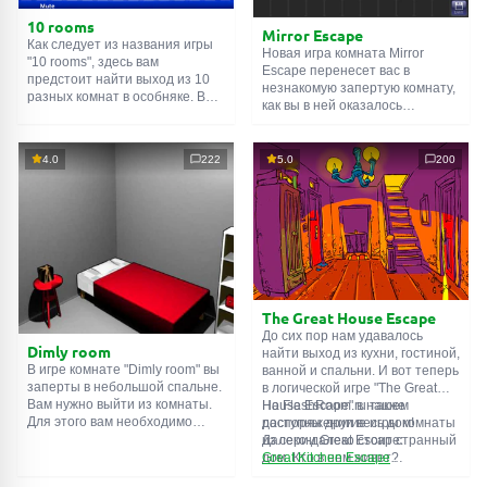
10 rooms
Mirror Escape
Как следует из названия игры
Новая игра комната Mirror
"10 rooms", здесь вам
Escape перенесет вас в
предстоит найти выход из 10
незнакомую запертую комнату,
разных комнат в особняке. В
как вы в ней оказалось
каждой такой
онлайн комнате
неизвестно. С помощью
есть подсказки. Используйте
смекалки попробуйте решить
их, чтобы выйти. Выход из
все, приготовленные авторами
4.0
222
5.0
200
одной комнаты является
для вас, головоломки и найти
входом в другую. И так до
выход на свободу.
десятой. Попробуйте пройти
Внимательно осмотрите
их все!
помещение, возможно вы
сможете найти какие-нибудь
подсказки. Желаем удачи!
The Great House Escape
До сих пор нам удавалось
Dimly room
найти выход из кухни, гостиной,
В игре комнате "Dimly room" вы
ванной и спальни. И вот теперь
заперты в небольшой спальне.
в логической игре "The Great
Вам нужно выйти из комнаты.
House Escape" в нашем
На FlashRoom.ru также
Для этого вам необходимо
распоряжении весь дом!
доступны другие игры комнаты
проявить смекалку и решить
Далеко-далеко стоит странный
из серии Great Escape:
многочисленные головомки.
дом. Кто в нем живет?
Great Kitchen Escape
Возможно секретный агент или
The Great Bathroom Escape