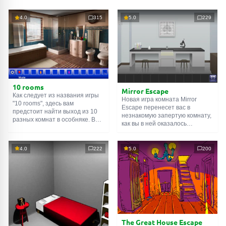
4.0
315
5.0
229
10 rooms
Mirror Escape
Как следует из названия игры
Новая игра комната Mirror
"10 rooms", здесь вам
Escape перенесет вас в
предстоит найти выход из 10
незнакомую запертую комнату,
разных комнат в особняке. В
как вы в ней оказалось
каждой такой
онлайн комнате
неизвестно. С помощью
есть подсказки. Используйте
смекалки попробуйте решить
их, чтобы выйти. Выход из
все, приготовленные авторами
4.0
222
5.0
200
одной комнаты является
для вас, головоломки и найти
входом в другую. И так до
выход на свободу.
десятой. Попробуйте пройти
Внимательно осмотрите
их все!
помещение, возможно вы
сможете найти какие-нибудь
подсказки. Желаем удачи!
The Great House Escape