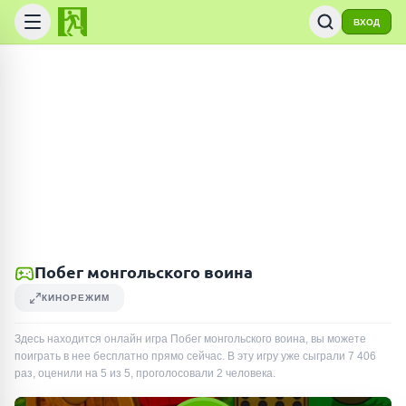
ВХОД
Побег монгольского воина
КИНОРЕЖИМ
Здесь находится онлайн игра Побег монгольского воина, вы можете
поиграть в нее бесплатно прямо сейчас. В эту игру уже сыграли
7 406
раз
, оценили на 5 из 5, проголосовали
2
человека
.