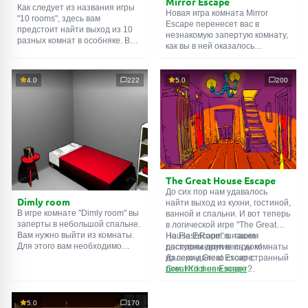
Mirror Escape
Как следует из названия игры
Новая игра комната Mirror
"10 rooms", здесь вам
Escape перенесет вас в
предстоит найти выход из 10
незнакомую запертую комнату,
разных комнат в особняке. В
как вы в ней оказалось
каждой такой
онлайн комнате
неизвестно. С помощью
есть подсказки. Используйте
смекалки попробуйте решить
их, чтобы выйти. Выход из
все, приготовленные авторами
4.0
222
5.0
200
одной комнаты является
для вас, головоломки и найти
входом в другую. И так до
выход на свободу.
десятой. Попробуйте пройти
Внимательно осмотрите
их все!
помещение, возможно вы
сможете найти какие-нибудь
подсказки. Желаем удачи!
The Great House Escape
До сих пор нам удавалось
Dimly room
найти выход из кухни, гостиной,
В игре комнате "Dimly room" вы
ванной и спальни. И вот теперь
заперты в небольшой спальне.
в логической игре "The Great
Вам нужно выйти из комнаты.
House Escape" в нашем
На FlashRoom.ru также
Для этого вам необходимо
распоряжении весь дом!
доступны другие игры комнаты
проявить смекалку и решить
Далеко-далеко стоит странный
из серии Great Escape:
многочисленные головомки.
дом. Кто в нем живет?
Great Kitchen Escape
Возможно секретный агент или
The Great Bathroom Escape
супергерой... Вы решаете
Great Livingroom Escape
пойти узнать это. Но кто же
The Great Bedroom Escape
5.0
170