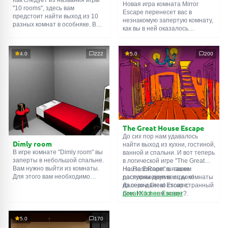
Новая игра комната Mirror
"10 rooms", здесь вам
Escape перенесет вас в
предстоит найти выход из 10
незнакомую запертую комнату,
разных комнат в особняке. В
как вы в ней оказалось
каждой такой
онлайн комнате
неизвестно. С помощью
есть подсказки. Используйте
смекалки попробуйте решить
их, чтобы выйти. Выход из
все, приготовленные авторами
4.0
222
5.0
200
одной комнаты является
для вас, головоломки и найти
входом в другую. И так до
выход на свободу.
десятой. Попробуйте пройти
Внимательно осмотрите
их все!
помещение, возможно вы
сможете найти какие-нибудь
подсказки. Желаем удачи!
The Great House Escape
До сих пор нам удавалось
Dimly room
найти выход из кухни, гостиной,
В игре комнате "Dimly room" вы
ванной и спальни. И вот теперь
заперты в небольшой спальне.
в логической игре "The Great
Вам нужно выйти из комнаты.
House Escape" в нашем
На FlashRoom.ru также
Для этого вам необходимо
распоряжении весь дом!
доступны другие игры комнаты
проявить смекалку и решить
Далеко-далеко стоит странный
из серии Great Escape:
многочисленные головомки.
дом. Кто в нем живет?
Great Kitchen Escape
Возможно секретный агент или
The Great Bathroom Escape
супергерой... Вы решаете
Great Livingroom Escape
пойти узнать это. Но кто же
The Great Bedroom Escape
5.0
170
знал, что дом населен
The Great Attic Escape