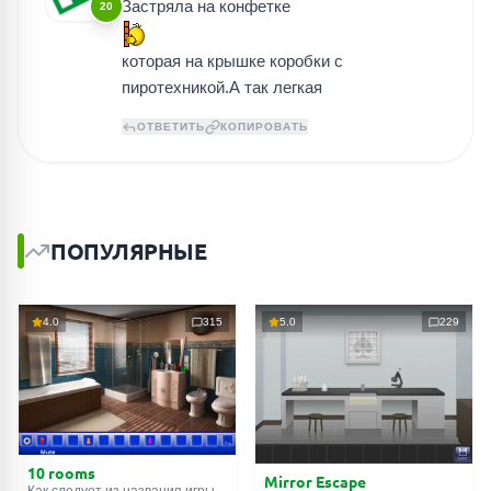
Застряла на конфетке
20
которая на крышке коробки с
пиротехникой.А так легкая
ОТВЕТИТЬ
КОПИРОВАТЬ
ПОПУЛЯРНЫЕ
4.0
315
5.0
229
10 rooms
Mirror Escape
Как следует из названия игры