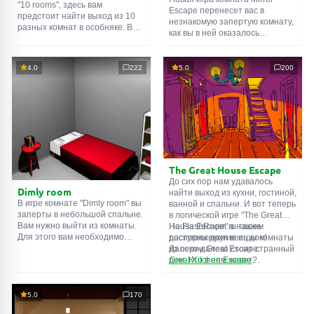
"10 rooms", здесь вам
Escape перенесет вас в
предстоит найти выход из 10
незнакомую запертую комнату,
разных комнат в особняке. В
как вы в ней оказалось
каждой такой
онлайн комнате
неизвестно. С помощью
есть подсказки. Используйте
смекалки попробуйте решить
их, чтобы выйти. Выход из
все, приготовленные авторами
4.0
222
5.0
200
одной комнаты является
для вас, головоломки и найти
входом в другую. И так до
выход на свободу.
десятой. Попробуйте пройти
Внимательно осмотрите
их все!
помещение, возможно вы
сможете найти какие-нибудь
подсказки. Желаем удачи!
The Great House Escape
До сих пор нам удавалось
Dimly room
найти выход из кухни, гостиной,
В игре комнате "Dimly room" вы
ванной и спальни. И вот теперь
заперты в небольшой спальне.
в логической игре "The Great
Вам нужно выйти из комнаты.
House Escape" в нашем
На FlashRoom.ru также
Для этого вам необходимо
распоряжении весь дом!
доступны другие игры комнаты
проявить смекалку и решить
Далеко-далеко стоит странный
из серии Great Escape:
многочисленные головомки.
дом. Кто в нем живет?
Great Kitchen Escape
Возможно секретный агент или
The Great Bathroom Escape
супергерой... Вы решаете
Great Livingroom Escape
пойти узнать это. Но кто же
The Great Bedroom Escape
5.0
170
знал, что дом населен
The Great Attic Escape