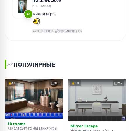
IWA.LARA2009
2 Г. НАЗАД
милая игра
42
ОТВЕТИТЬ
КОПИРОВАТЬ
ПОПУЛЯРНЫЕ
4.0
315
5.0
229
10 rooms
Mirror Escape
Как следует из названия игры
Новая игра комната Mirror