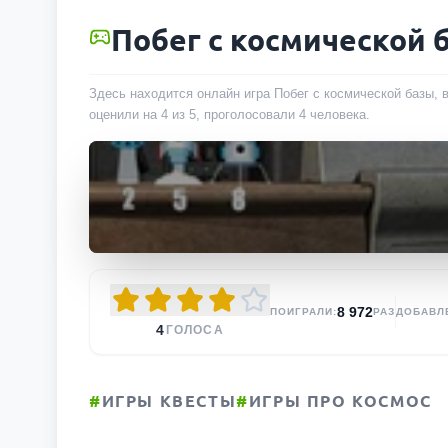
Побег с космической 
Здесь находится онлайн игра Побег с космической базы, 
оценили на 4 из 5, проголосовали
4
человека
.
8 972
ПОИГРАЛИ:
РАЗ
ДОБАВЛ
4
ГОЛОСА
#
ИГРЫ КВЕСТЫ
#
ИГРЫ ПРО КОСМОС