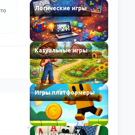
Логические игры
Что
Казуальные игры
Игры платформеры
Игры пасьянсы