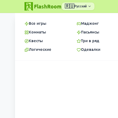
FlashRoom
🇷🇺
Русский
Все игры
Маджонг
Комнаты
Пасьянсы
Квесты
Три в ряд
Логические
Одевалки