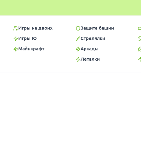
Игры на двоих
Защита башни
Игры IO
Стрелялки
Майнкрафт
Аркады
Леталки