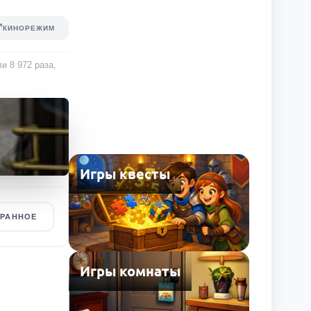
КИНОРЕЖИМ
али
8 972
раза
,
Игры квесты
БРАННОЕ
Игры комнаты