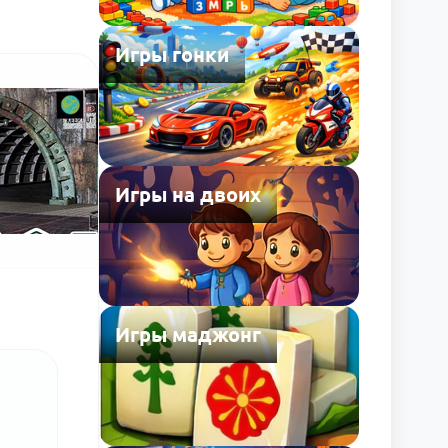
Игры гонки
Игры на двоих
Игры маджонг