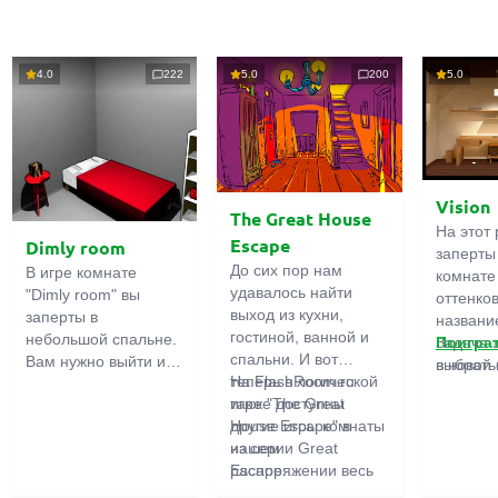
4.0
222
5.0
200
5.0
Vision
The Great House
На этот 
Escape
Dimly room
заперты
До сих пор нам
В игре комнате
комнате
удавалось найти
"Dimly room" вы
оттенко
выход из кухни,
заперты в
название
гостиной, ванной и
небольшой спальне.
Задача 
Поигра
спальни. И вот
Вам нужно выйти из
выбрать
в новой 
теперь в логической
На FlashRoom.ru
комнаты. Для этого
игры бо
игре "The Great
также доступны
вам необходимо
подчерк
House Escape" в
другие игры комнаты
проявить смекалку и
важност
нашем
из серии Great
решить
загадок,
распоряжении весь
Escape:
многочисленные
усердно
дом! Далеко-далеко
Great Kitchen Escape
головомки.
предмет