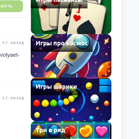
АВИТЬ
Игры про космос
5 Г. НАЗАД
volyaet-
Игры шарики
5 Г. НАЗАД
Три в ряд