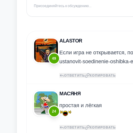
Присоединяйтесь к обсуждению...
ALASTOR
Если игра не открывается, поп
49
ustanovit-soedinenie-oshibka-
ОТВЕТИТЬ
КОПИРОВАТЬ
MАСЯНЯ
простая и лёгкая
24
ОТВЕТИТЬ
КОПИРОВАТЬ