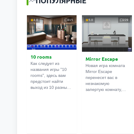
ПОПУЛЯРНЫЕ
4.0
315
5.0
229
10 rooms
Mirror Escape
Как следует из
Новая игра комната
названия игры "10
Mirror Escape
rooms", здесь вам
перенесет вас в
предстоит найти
незнакомую
выход из 10 разных
запертую комнату,
комнат в особняке. В
как вы в ней
каждой такой
онлайн
оказалось
комнате
есть
неизвестно. С
подсказки.
помощью смекалки
Используйте их,
попробуйте решить
чтобы выйти. Выход
все, приготовленные
из одной комнаты
авторами для вас,