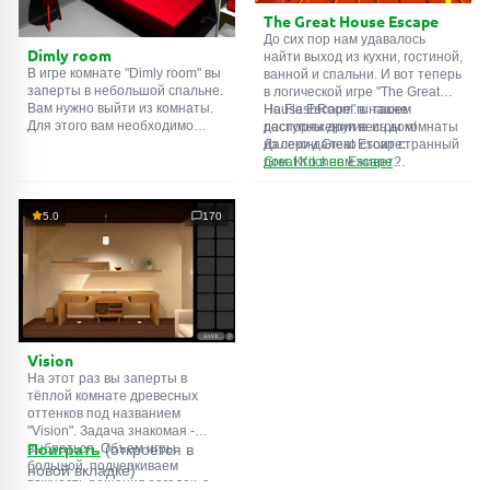
The Great House Escape
До сих пор нам удавалось
Dimly room
найти выход из кухни, гостиной,
В игре комнате "Dimly room" вы
ванной и спальни. И вот теперь
заперты в небольшой спальне.
в логической игре "The Great
Вам нужно выйти из комнаты.
House Escape" в нашем
На FlashRoom.ru также
Для этого вам необходимо
распоряжении весь дом!
доступны другие игры комнаты
проявить смекалку и решить
Далеко-далеко стоит странный
из серии Great Escape:
многочисленные головомки.
дом. Кто в нем живет?
Great Kitchen Escape
Возможно секретный агент или
The Great Bathroom Escape
супергерой... Вы решаете
Great Livingroom Escape
пойти узнать это. Но кто же
The Great Bedroom Escape
5.0
170
знал, что дом населен
The Great Attic Escape
призраками, которые закрыли
The Great Basement Escape
за вами дверь...
Vision
На этот раз вы заперты в
тёплой комнате древесных
оттенков под названием
"Vision". Задача знакомая -
выбраться. Объем игры
Поиграть
(откроется в
большой, подчеркиваем
новой вкладке)
важность решения загадок, а