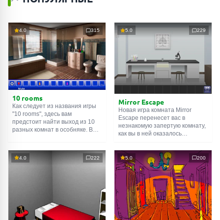
4.0
315
5.0
229
10 rooms
Mirror Escape
Как следует из названия игры
Новая игра комната Mirror
"10 rooms", здесь вам
Escape перенесет вас в
предстоит найти выход из 10
незнакомую запертую комнату,
разных комнат в особняке. В
как вы в ней оказалось
каждой такой
онлайн комнате
неизвестно. С помощью
есть подсказки. Используйте
смекалки попробуйте решить
их, чтобы выйти. Выход из
все, приготовленные авторами
4.0
222
5.0
200
одной комнаты является
для вас, головоломки и найти
входом в другую. И так до
выход на свободу.
десятой. Попробуйте пройти
Внимательно осмотрите
их все!
помещение, возможно вы
сможете найти какие-нибудь
подсказки. Желаем удачи!