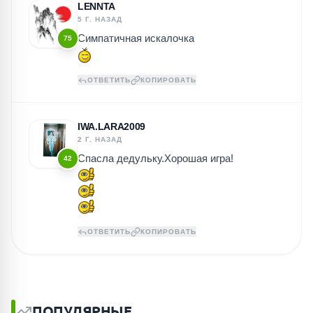
LENNTA
5 Г. НАЗАД
Симпатичная искалочка
75
ОТВЕТИТЬ
КОПИРОВАТЬ
IWA.LARA2009
2 Г. НАЗАД
Спасла дедульку.Хорошая игра!
42
ОТВЕТИТЬ
КОПИРОВАТЬ
ПОПУЛЯРНЫЕ