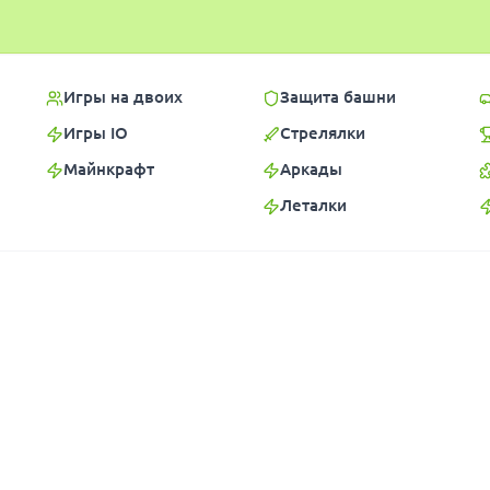
Игры на двоих
Защита башни
Игры IO
Стрелялки
Майнкрафт
Аркады
Леталки