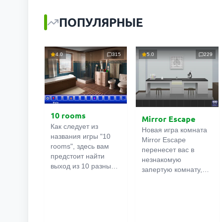
ПОПУЛЯРНЫЕ
4.0
315
5.0
229
10 rooms
Mirror Escape
Как следует из
Новая игра комната
названия игры "10
Mirror Escape
rooms", здесь вам
перенесет вас в
предстоит найти
незнакомую
выход из 10 разных
запертую комнату,
комнат в особняке. В
как вы в ней
каждой такой
онлайн
оказалось
комнате
есть
неизвестно. С
подсказки.
помощью смекалки
Используйте их,
попробуйте решить