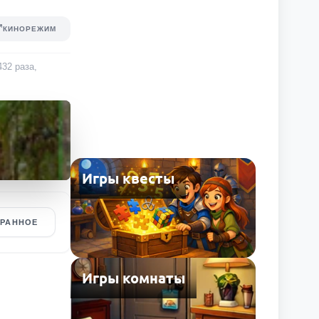
КИНОРЕЖИМ
432
раза
,
Игры квесты
БРАННОЕ
Игры комнаты