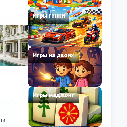
Игры гонки
Игры на двоих
Игры маджонг
щи.