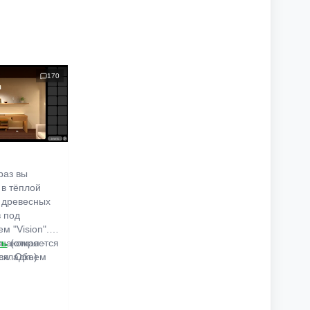
170
раз вы
 в тёплой
 древесных
в под
м "Vision".
знакомая -
ть
(откроется
ся. Объем
вкладке)
льшой,
иваем
ь решения