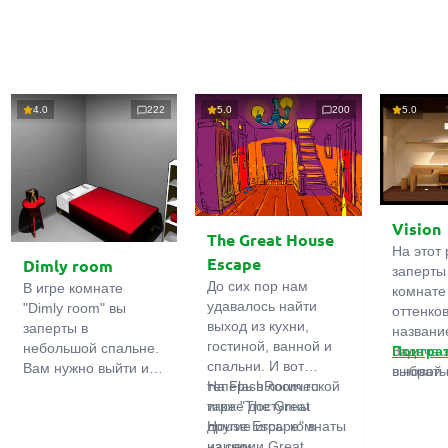
4.0
222
5.0
200
5.0
Vision
The Great House
На этот 
Escape
Dimly room
заперты
До сих пор нам
В игре комнате
комнате
удавалось найти
"Dimly room" вы
оттенко
выход из кухни,
заперты в
название
гостиной, ванной и
небольшой спальне.
Задача 
Поигра
спальни. И вот
Вам нужно выйти из
выбрать
в новой 
теперь в логической
На FlashRoom.ru
комнаты. Для этого
игры бо
игре "The Great
также доступны
вам необходимо
подчерк
House Escape" в
другие игры комнаты
проявить смекалку и
важност
нашем
из серии Great
решить