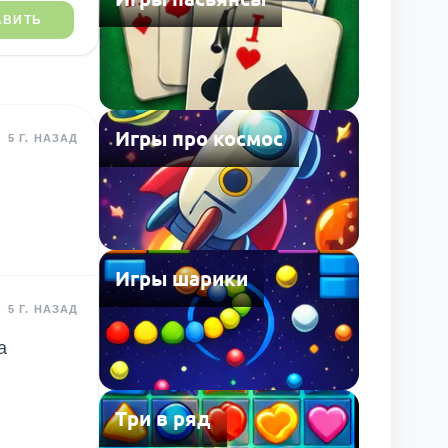
АВИТЬ
Игры про космос
5 Г. НАЗАД
Игры шарики
5 Г. НАЗАД
а
Три в ряд