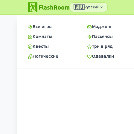
FlashRoom
🇷🇺
Русский
Все игры
Маджонг
Комнаты
Пасьянсы
Квесты
Три в ряд
Логические
Одевалки