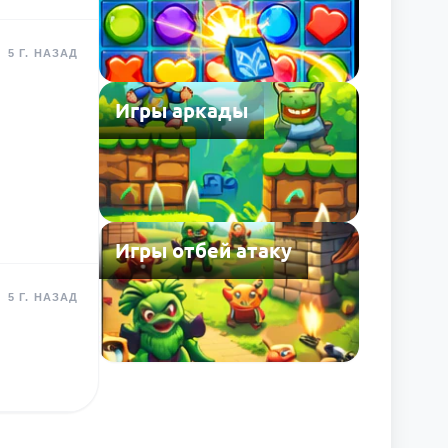
5 Г. НАЗАД
Игры аркады
Игры отбей атаку
5 Г. НАЗАД