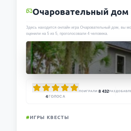
Очаровательный дом
Здесь находится онлайн игра Очаровательный дом, вы мо
оценили на 5 из 5, проголосовали
4
человека
.
8 432
ПОИГРАЛИ:
РАЗ
ДОБАВЛ
4
ГОЛОСА
#
ИГРЫ КВЕСТЫ