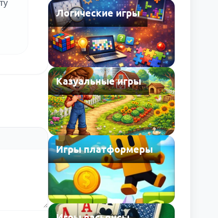
ту
Логические игры
Казуальные игры
Игры платформеры
Игры пасьянсы