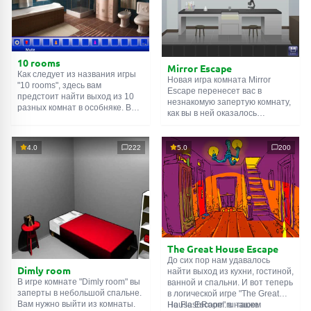
10 rooms
Mirror Escape
Как следует из названия игры
Новая игра комната Mirror
"10 rooms", здесь вам
Escape перенесет вас в
предстоит найти выход из 10
незнакомую запертую комнату,
разных комнат в особняке. В
как вы в ней оказалось
каждой такой
онлайн комнате
неизвестно. С помощью
есть подсказки. Используйте
смекалки попробуйте решить
их, чтобы выйти. Выход из
все, приготовленные авторами
4.0
222
5.0
200
одной комнаты является
для вас, головоломки и найти
входом в другую. И так до
выход на свободу.
десятой. Попробуйте пройти
Внимательно осмотрите
их все!
помещение, возможно вы
сможете найти какие-нибудь
подсказки. Желаем удачи!
The Great House Escape
До сих пор нам удавалось
Dimly room
найти выход из кухни, гостиной,
В игре комнате "Dimly room" вы
ванной и спальни. И вот теперь
заперты в небольшой спальне.
в логической игре "The Great
Вам нужно выйти из комнаты.
House Escape" в нашем
На FlashRoom.ru также