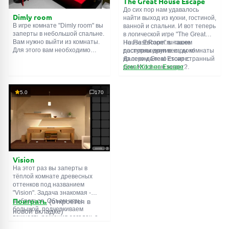
The Great House Escape
До сих пор нам удавалось
Dimly room
найти выход из кухни, гостиной,
В игре комнате "Dimly room" вы
ванной и спальни. И вот теперь
заперты в небольшой спальне.
в логической игре "The Great
Вам нужно выйти из комнаты.
House Escape" в нашем
На FlashRoom.ru также
Для этого вам необходимо
распоряжении весь дом!
доступны другие игры комнаты
проявить смекалку и решить
Далеко-далеко стоит странный
из серии Great Escape:
многочисленные головомки.
дом. Кто в нем живет?
Great Kitchen Escape
Возможно секретный агент или
The Great Bathroom Escape
супергерой... Вы решаете
Great Livingroom Escape
пойти узнать это. Но кто же
The Great Bedroom Escape
5.0
170
знал, что дом населен
The Great Attic Escape
призраками, которые закрыли
The Great Basement Escape
за вами дверь...
Vision
На этот раз вы заперты в
тёплой комнате древесных
оттенков под названием
"Vision". Задача знакомая -
выбраться. Объем игры
Поиграть
(откроется в
большой, подчеркиваем
новой вкладке)
важность решения загадок, а
не усердного поиска