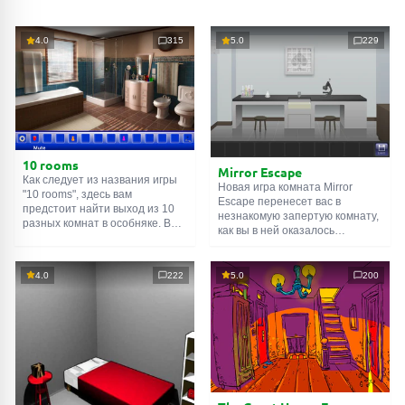
4.0
315
5.0
229
10 rooms
Mirror Escape
Как следует из названия игры
Новая игра комната Mirror
"10 rooms", здесь вам
Escape перенесет вас в
предстоит найти выход из 10
незнакомую запертую комнату,
разных комнат в особняке. В
как вы в ней оказалось
каждой такой
онлайн комнате
неизвестно. С помощью
есть подсказки. Используйте
смекалки попробуйте решить
их, чтобы выйти. Выход из
все, приготовленные авторами
4.0
222
5.0
200
одной комнаты является
для вас, головоломки и найти
входом в другую. И так до
выход на свободу.
десятой. Попробуйте пройти
Внимательно осмотрите
их все!
помещение, возможно вы
сможете найти какие-нибудь
подсказки. Желаем удачи!