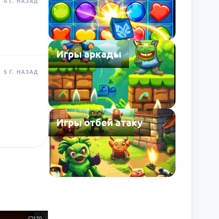
6 Г. НАЗАД
Игры аркады
5 Г. НАЗАД
Игры отбей атаку
170