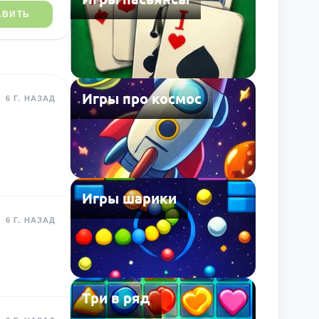
АВИТЬ
Игры про космос
6 Г. НАЗАД
Игры шарики
6 Г. НАЗАД
Три в ряд