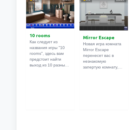
10 rooms
Mirror Escape
Как следует из
Новая игра комната
названия игры "10
Mirror Escape
rooms", здесь вам
перенесет вас в
предстоит найти
незнакомую
выход из 10 разных
запертую комнату,
комнат в особняке. В
как вы в ней
каждой такой
онлайн
оказалось
комнате
есть
неизвестно. С
подсказки.
помощью смекалки
Используйте их,
попробуйте решить
чтобы выйти. Выход
все, приготовленные
из одной комнаты
авторами для вас,
является входом в
головоломки и найти
другую. И так до
выход на свободу.
десятой. Попробуйте
Внимательно
пройти их все!