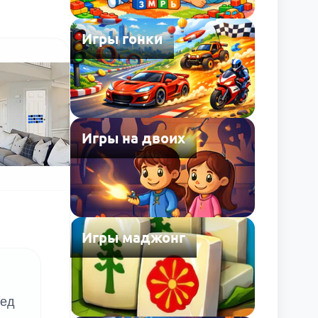
Игры гонки
Игры на двоих
Игры маджонг
ред