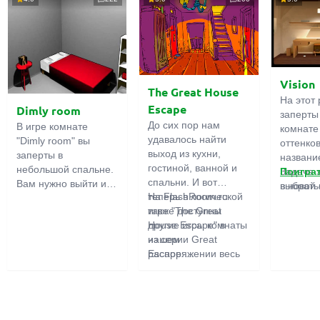
Vision
The Great House
На этот 
Escape
Dimly room
заперты
До сих пор нам
В игре комнате
комнате
удавалось найти
"Dimly room" вы
оттенко
выход из кухни,
заперты в
название
гостиной, ванной и
небольшой спальне.
Задача 
Поигра
спальни. И вот
Вам нужно выйти из
выбрать
в новой 
теперь в логической
На FlashRoom.ru
комнаты. Для этого
игры бо
игре "The Great
также доступны
вам необходимо
подчерк
House Escape" в
другие игры комнаты
проявить смекалку и
важност
нашем
из серии Great
решить
загадок,
распоряжении весь
Escape:
многочисленные
усердно
дом! Далеко-далеко
Great Kitchen Escape
головомки.
предмет
стоит странный дом.
The Great Bathroom
функция
Кто в нем живет?
Escape
может б
Возможно секретный
Great Livingroom
полезно