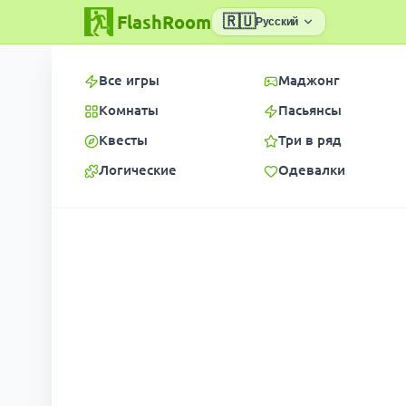
FlashRoom
🇷🇺
Русский
Все игры
Маджонг
Комнаты
Пасьянсы
Квесты
Три в ряд
Логические
Одевалки