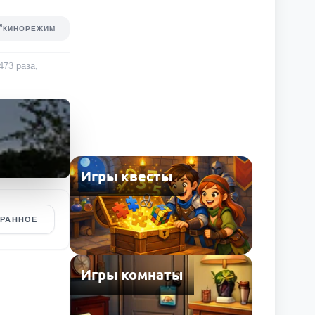
КИНОРЕЖИМ
473
раза
,
Игры квесты
БРАННОЕ
Игры комнаты