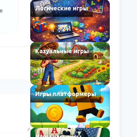
Логические игры
е
Казуальные игры
Игры платформеры
Игры пасьянсы