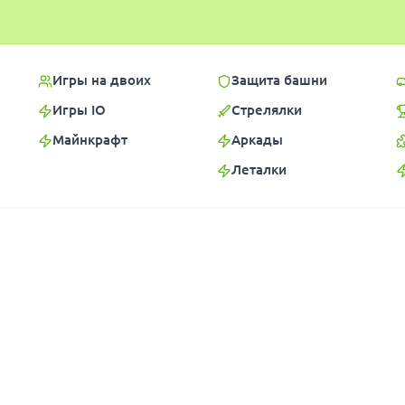
Игры на двоих
Защита башни
Игры IO
Стрелялки
Майнкрафт
Аркады
Леталки