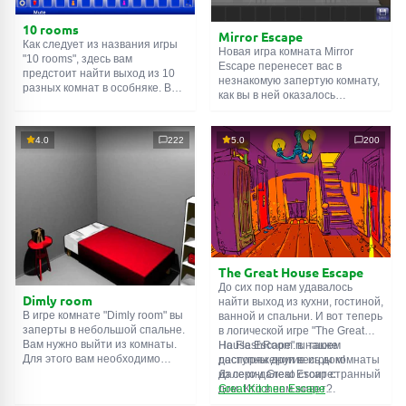
10 rooms
Mirror Escape
Как следует из названия игры
Новая игра комната Mirror
"10 rooms", здесь вам
Escape перенесет вас в
предстоит найти выход из 10
незнакомую запертую комнату,
разных комнат в особняке. В
как вы в ней оказалось
каждой такой
онлайн комнате
неизвестно. С помощью
есть подсказки. Используйте
смекалки попробуйте решить
их, чтобы выйти. Выход из
все, приготовленные авторами
4.0
222
5.0
200
одной комнаты является
для вас, головоломки и найти
входом в другую. И так до
выход на свободу.
десятой. Попробуйте пройти
Внимательно осмотрите
их все!
помещение, возможно вы
сможете найти какие-нибудь
подсказки. Желаем удачи!
The Great House Escape
До сих пор нам удавалось
Dimly room
найти выход из кухни, гостиной,
В игре комнате "Dimly room" вы
ванной и спальни. И вот теперь
заперты в небольшой спальне.
в логической игре "The Great
Вам нужно выйти из комнаты.
House Escape" в нашем
На FlashRoom.ru также
Для этого вам необходимо
распоряжении весь дом!
доступны другие игры комнаты
проявить смекалку и решить
Далеко-далеко стоит странный
из серии Great Escape:
многочисленные головомки.
дом. Кто в нем живет?
Great Kitchen Escape
Возможно секретный агент или
The Great Bathroom Escape