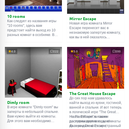
10 rooms
Mirror Escape
Как следует из названия игры
Новая игра комната Mirror
"10 rooms", здесь вам
Escape перенесет вас в
предстоит найти выход из 10
незнакомую запертую комнату,
разных комнат в особняке. В
как вы в ней оказалось
каждой такой
онлайн комнате
неизвестно. С помощью
есть подсказки. Используйте
смекалки попробуйте решить
их, чтобы выйти. Выход из
все, приготовленные авторами
4.0
222
5.0
200
одной комнаты является
для вас, головоломки и найти
входом в другую. И так до
выход на свободу.
десятой. Попробуйте пройти
Внимательно осмотрите
их все!
помещение, возможно вы
сможете найти какие-нибудь
подсказки. Желаем удачи!
The Great House Escape
До сих пор нам удавалось
Dimly room
найти выход из кухни, гостиной,
В игре комнате "Dimly room" вы
ванной и спальни. И вот теперь
заперты в небольшой спальне.
в логической игре "The Great
Вам нужно выйти из комнаты.
House Escape" в нашем
На FlashRoom.ru также
Для этого вам необходимо
распоряжении весь дом!
доступны другие игры комнаты
проявить смекалку и решить
Далеко-далеко стоит странный
из серии Great Escape: