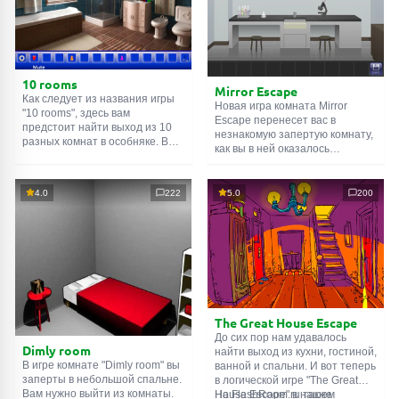
10 rooms
Mirror Escape
Как следует из названия игры
Новая игра комната Mirror
"10 rooms", здесь вам
Escape перенесет вас в
предстоит найти выход из 10
незнакомую запертую комнату,
разных комнат в особняке. В
как вы в ней оказалось
каждой такой
онлайн комнате
неизвестно. С помощью
есть подсказки. Используйте
смекалки попробуйте решить
их, чтобы выйти. Выход из
все, приготовленные авторами
4.0
222
5.0
200
одной комнаты является
для вас, головоломки и найти
входом в другую. И так до
выход на свободу.
десятой. Попробуйте пройти
Внимательно осмотрите
их все!
помещение, возможно вы
сможете найти какие-нибудь
подсказки. Желаем удачи!
The Great House Escape
До сих пор нам удавалось
Dimly room
найти выход из кухни, гостиной,
В игре комнате "Dimly room" вы
ванной и спальни. И вот теперь
заперты в небольшой спальне.
в логической игре "The Great
Вам нужно выйти из комнаты.
House Escape" в нашем
На FlashRoom.ru также