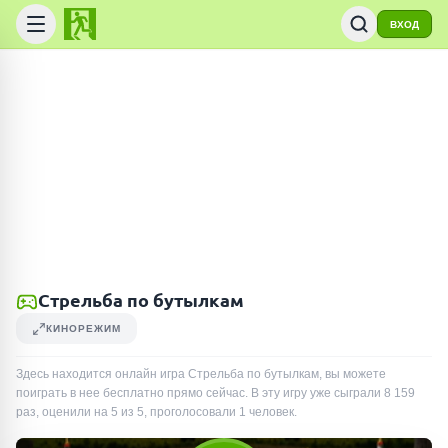
ВХОД
Стрельба по бутылкам
КИНОРЕЖИМ
Здесь находится онлайн игра Стрельба по бутылкам, вы можете
поиграть в нее бесплатно прямо сейчас. В эту игру уже сыграли
8 159
раз
, оценили на 5 из 5, проголосовали
1
человек
.