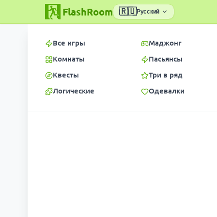
FlashRoom
🇷🇺
Русский
Все игры
Маджонг
Комнаты
Пасьянсы
Квесты
Три в ряд
Логические
Одевалки