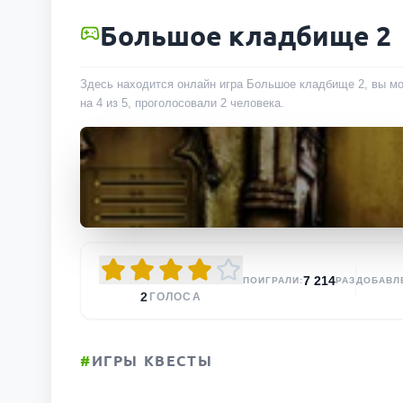
Большое кладбище 2
Здесь находится онлайн игра Большое кладбище 2, вы мо
на 4 из 5, проголосовали
2
человека
.
7 214
ПОИГРАЛИ:
РАЗ
ДОБАВЛ
2
ГОЛОСА
#
ИГРЫ КВЕСТЫ