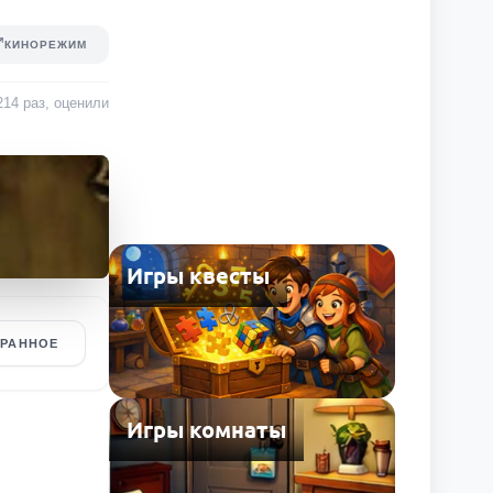
КИНОРЕЖИМ
214
раз
, оценили
Игры квесты
БРАННОЕ
Игры комнаты