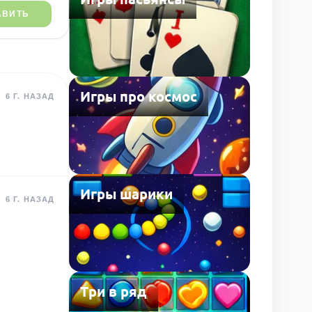
АВИТЬ
Игры про космос
6 Г. НАЗАД
Игры шарики
6 Г. НАЗАД
Три в ряд