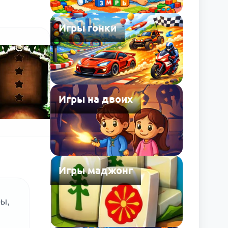
Игры гонки
Игры на двоих
Игры маджонг
ры,