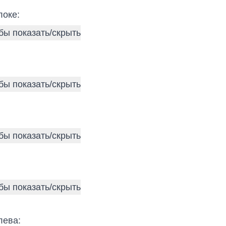
локе:
лева: