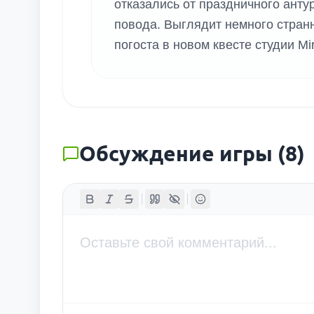
отказались от праздничного антур
повода. Выглядит немного странн
погоста в новом квесте студии Mi
Обсуждение игры
(
8
)