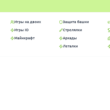
Игры на двоих
Защита башни
Игры IO
Стрелялки
Майнкрафт
Аркады
Леталки