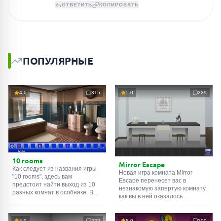
ОТВЕТИТЬ
КОПИРОВАТЬ
ПОПУЛЯРНЫЕ
4.0
315
5.0
229
10 rooms
Mirror Escape
Как следует из названия игры
Новая игра комната Mirror
"10 rooms", здесь вам
Escape перенесет вас в
предстоит найти выход из 10
незнакомую запертую комнату,
разных комнат в особняке. В
как вы в ней оказалось
каждой такой
онлайн комнате
неизвестно. С помощью
есть подсказки. Используйте
смекалки попробуйте решить
их, чтобы выйти. Выход из
все, приготовленные авторами
4.0
222
5.0
200