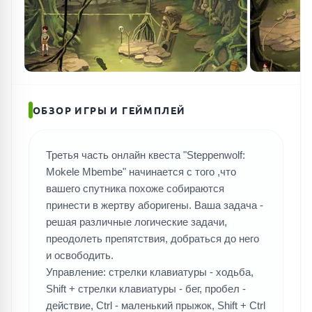
ОБЗОР ИГРЫ И ГЕЙМПЛЕЙ
Третья часть онлайн квеста "Steppenwolf:
ПОИСК ИГР
Mokele Mbembe" начинается с того ,что
вашего спутника похоже собираются
принести в жертву аборигены. Ваша задача -
решая различные логические задачи,
преодолеть препятствия, добраться до него
и освободить.
Управление: стрелки клавиатуры - ходьба,
Shift + стрелки клавиатуры - бег, пробел -
действие, Ctrl - маленький прыжок, Shift + Ctrl