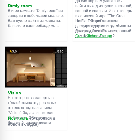
До сих пор нам удавалось
Dimly room
найти выход из кухни, гостиной,
В игре комнате "Dimly room" вы
ванной и спальни. И вот теперь
заперты в небольшой спальне.
в логической игре "The Great
Вам нужно выйти из комнаты.
House Escape" в нашем
На FlashRoom.ru также
Для этого вам необходимо
распоряжении весь дом!
доступны другие игры комнаты
проявить смекалку и решить
Далеко-далеко стоит странный
из серии Great Escape:
многочисленные головомки.
дом. Кто в нем живет?
Great Kitchen Escape
Возможно секретный агент или
The Great Bathroom Escape
супергерой... Вы решаете
Great Livingroom Escape
пойти узнать это. Но кто же
The Great Bedroom Escape
5.0
170
знал, что дом населен
The Great Attic Escape
призраками, которые закрыли
The Great Basement Escape
за вами дверь...
Vision
На этот раз вы заперты в
тёплой комнате древесных
оттенков под названием
"Vision". Задача знакомая -
выбраться. Объем игры
Поиграть
(откроется в
большой, подчеркиваем
новой вкладке)
важность решения загадок, а
не усердного поиска
предметов. Обычная функция