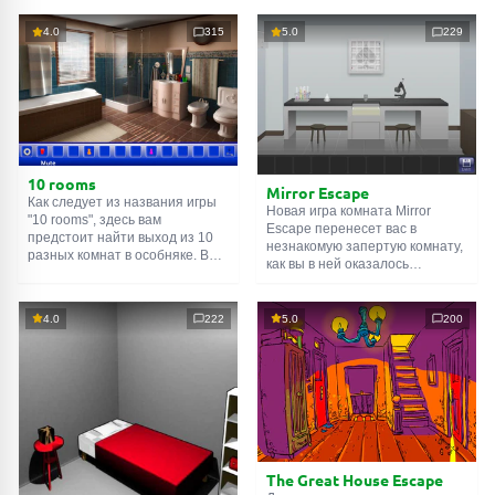
4.0
315
5.0
229
10 rooms
Mirror Escape
Как следует из названия игры
Новая игра комната Mirror
"10 rooms", здесь вам
Escape перенесет вас в
предстоит найти выход из 10
незнакомую запертую комнату,
разных комнат в особняке. В
как вы в ней оказалось
каждой такой
онлайн комнате
неизвестно. С помощью
есть подсказки. Используйте
смекалки попробуйте решить
их, чтобы выйти. Выход из
все, приготовленные авторами
4.0
222
5.0
200
одной комнаты является
для вас, головоломки и найти
входом в другую. И так до
выход на свободу.
десятой. Попробуйте пройти
Внимательно осмотрите
их все!
помещение, возможно вы
сможете найти какие-нибудь
подсказки. Желаем удачи!
The Great House Escape