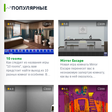
ПОПУЛЯРНЫЕ
4.0
315
5.0
229
10 rooms
Mirror Escape
Как следует из названия игры
Новая игра комната Mirror
"10 rooms", здесь вам
Escape перенесет вас в
предстоит найти выход из 10
незнакомую запертую комнату,
разных комнат в особняке. В
как вы в ней оказалось
каждой такой
онлайн комнате
неизвестно. С помощью
есть подсказки. Используйте
смекалки попробуйте решить
их, чтобы выйти. Выход из
все, приготовленные авторами
4.0
222
5.0
200
одной комнаты является
для вас, головоломки и найти
входом в другую. И так до
выход на свободу.
десятой. Попробуйте пройти
Внимательно осмотрите
их все!
помещение, возможно вы
сможете найти какие-нибудь