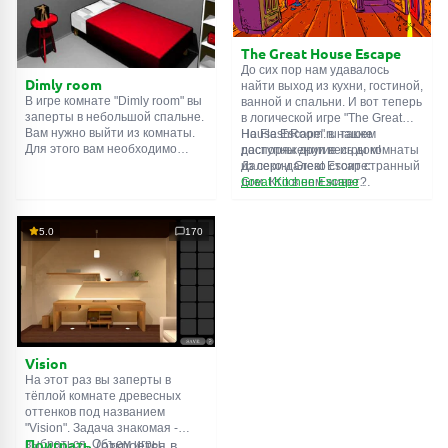
подсказки. Желаем удачи!
The Great House Escape
До сих пор нам удавалось
Dimly room
найти выход из кухни, гостиной,
В игре комнате "Dimly room" вы
ванной и спальни. И вот теперь
заперты в небольшой спальне.
в логической игре "The Great
Вам нужно выйти из комнаты.
House Escape" в нашем
На FlashRoom.ru также
Для этого вам необходимо
распоряжении весь дом!
доступны другие игры комнаты
проявить смекалку и решить
Далеко-далеко стоит странный
из серии Great Escape:
многочисленные головомки.
дом. Кто в нем живет?
Great Kitchen Escape
Возможно секретный агент или
The Great Bathroom Escape
супергерой... Вы решаете
Great Livingroom Escape
пойти узнать это. Но кто же
The Great Bedroom Escape
5.0
170
знал, что дом населен
The Great Attic Escape
призраками, которые закрыли
The Great Basement Escape
за вами дверь...
Vision
На этот раз вы заперты в
тёплой комнате древесных
оттенков под названием
"Vision". Задача знакомая -
выбраться. Объем игры
Поиграть
(откроется в