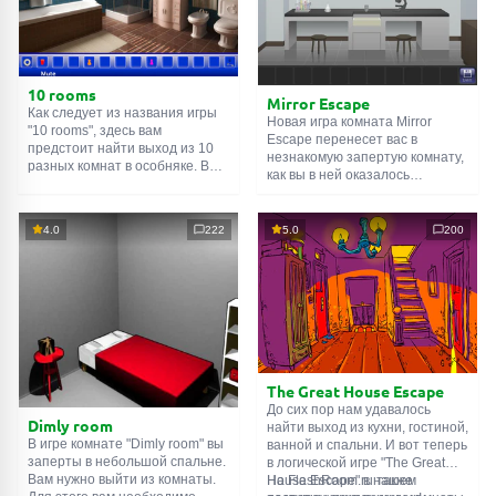
10 rooms
Mirror Escape
Как следует из названия игры
Новая игра комната Mirror
"10 rooms", здесь вам
Escape перенесет вас в
предстоит найти выход из 10
незнакомую запертую комнату,
разных комнат в особняке. В
как вы в ней оказалось
каждой такой
онлайн комнате
неизвестно. С помощью
есть подсказки. Используйте
смекалки попробуйте решить
их, чтобы выйти. Выход из
все, приготовленные авторами
4.0
222
5.0
200
одной комнаты является
для вас, головоломки и найти
входом в другую. И так до
выход на свободу.
десятой. Попробуйте пройти
Внимательно осмотрите
их все!
помещение, возможно вы
сможете найти какие-нибудь
подсказки. Желаем удачи!
The Great House Escape
До сих пор нам удавалось
Dimly room
найти выход из кухни, гостиной,
В игре комнате "Dimly room" вы
ванной и спальни. И вот теперь
заперты в небольшой спальне.
в логической игре "The Great
Вам нужно выйти из комнаты.
House Escape" в нашем
На FlashRoom.ru также