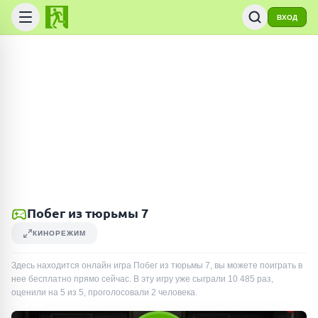
ВХОД
Побег из тюрьмы 7
КИНОРЕЖИМ
Здесь находится онлайн игра Побег из тюрьмы 7, вы можете поиграть в
нее бесплатно прямо сейчас. В эту игру уже сыграли
10 485
раз
,
оценили на 5 из 5, проголосовали
2
человека
.