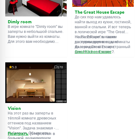
The Great House Escape
До сих пор нам удавалось
Dimly room
найти выход из кухни, гостиной,
В игре комнате "Dimly room" вы
ванной и спальни. И вот теперь
заперты в небольшой спальне.
в логической игре "The Great
Вам нужно выйти из комнаты.
House Escape" в нашем
На FlashRoom.ru также
Для этого вам необходимо
распоряжении весь дом!
доступны другие игры комнаты
проявить смекалку и решить
Далеко-далеко стоит странный
из серии Great Escape:
многочисленные головомки.
дом. Кто в нем живет?
Great Kitchen Escape
Возможно секретный агент или
The Great Bathroom Escape
супергерой... Вы решаете
Great Livingroom Escape
пойти узнать это. Но кто же
The Great Bedroom Escape
5.0
170
знал, что дом населен
The Great Attic Escape
призраками, которые закрыли
The Great Basement Escape
за вами дверь...
Vision
На этот раз вы заперты в
тёплой комнате древесных
оттенков под названием
"Vision". Задача знакомая -
выбраться. Объем игры
Поиграть
(откроется в
большой, подчеркиваем