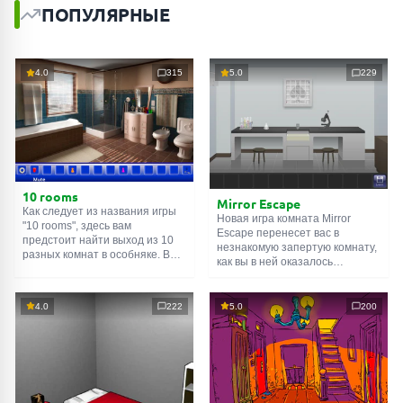
ПОПУЛЯРНЫЕ
4.0
315
5.0
229
10 rooms
Mirror Escape
Как следует из названия игры
Новая игра комната Mirror
"10 rooms", здесь вам
Escape перенесет вас в
предстоит найти выход из 10
незнакомую запертую комнату,
разных комнат в особняке. В
как вы в ней оказалось
каждой такой
онлайн комнате
неизвестно. С помощью
есть подсказки. Используйте
смекалки попробуйте решить
их, чтобы выйти. Выход из
все, приготовленные авторами
4.0
222
5.0
200
одной комнаты является
для вас, головоломки и найти
входом в другую. И так до
выход на свободу.
десятой. Попробуйте пройти
Внимательно осмотрите
их все!
помещение, возможно вы
сможете найти какие-нибудь
подсказки. Желаем удачи!