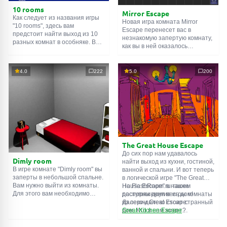
10 rooms
Mirror Escape
Как следует из названия игры
Новая игра комната Mirror
"10 rooms", здесь вам
Escape перенесет вас в
предстоит найти выход из 10
незнакомую запертую комнату,
разных комнат в особняке. В
как вы в ней оказалось
каждой такой
онлайн комнате
неизвестно. С помощью
есть подсказки. Используйте
смекалки попробуйте решить
их, чтобы выйти. Выход из
все, приготовленные авторами
4.0
222
5.0
200
одной комнаты является
для вас, головоломки и найти
входом в другую. И так до
выход на свободу.
десятой. Попробуйте пройти
Внимательно осмотрите
их все!
помещение, возможно вы
сможете найти какие-нибудь
подсказки. Желаем удачи!
The Great House Escape
До сих пор нам удавалось
Dimly room
найти выход из кухни, гостиной,
В игре комнате "Dimly room" вы
ванной и спальни. И вот теперь
заперты в небольшой спальне.
в логической игре "The Great
Вам нужно выйти из комнаты.
House Escape" в нашем
На FlashRoom.ru также
Для этого вам необходимо
распоряжении весь дом!
доступны другие игры комнаты
проявить смекалку и решить
Далеко-далеко стоит странный
из серии Great Escape:
многочисленные головомки.
дом. Кто в нем живет?
Great Kitchen Escape
Возможно секретный агент или
The Great Bathroom Escape
супергерой... Вы решаете
Great Livingroom Escape