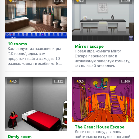
4.0
315
5.0
229
10 rooms
Mirror Escape
Как следует из названия игры
Новая игра комната Mirror
"10 rooms", здесь вам
Escape перенесет вас в
предстоит найти выход из 10
незнакомую запертую комнату,
разных комнат в особняке. В
как вы в ней оказалось
каждой такой
онлайн комнате
неизвестно. С помощью
есть подсказки. Используйте
смекалки попробуйте решить
их, чтобы выйти. Выход из
все, приготовленные авторами
4.0
222
5.0
200
одной комнаты является
для вас, головоломки и найти
входом в другую. И так до
выход на свободу.
десятой. Попробуйте пройти
Внимательно осмотрите
их все!
помещение, возможно вы
сможете найти какие-нибудь
подсказки. Желаем удачи!
The Great House Escape
До сих пор нам удавалось
Dimly room
найти выход из кухни, гостиной,