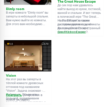
The Great House Escape
До сих пор нам удавалось
Dimly room
найти выход из кухни, гостиной,
В игре комнате "Dimly room" вы
ванной и спальни. И вот теперь
заперты в небольшой спальне.
в логической игре "The Great
Вам нужно выйти из комнаты.
House Escape" в нашем
На FlashRoom.ru также
Для этого вам необходимо
распоряжении весь дом!
доступны другие игры комнаты
проявить смекалку и решить
Далеко-далеко стоит странный
из серии Great Escape:
многочисленные головомки.
дом. Кто в нем живет?
Great Kitchen Escape
Возможно секретный агент или
The Great Bathroom Escape
супергерой... Вы решаете
Great Livingroom Escape
пойти узнать это. Но кто же
The Great Bedroom Escape
5.0
170
знал, что дом населен
The Great Attic Escape
призраками, которые закрыли
The Great Basement Escape
за вами дверь...
Vision
На этот раз вы заперты в
тёплой комнате древесных
оттенков под названием
"Vision". Задача знакомая -
выбраться. Объем игры
Поиграть
(откроется в
большой, подчеркиваем
новой вкладке)
важность решения загадок, а
не усердного поиска