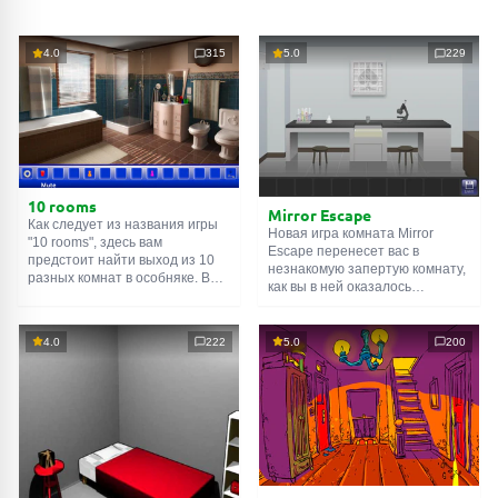
4.0
315
5.0
229
10 rooms
Mirror Escape
Как следует из названия игры
Новая игра комната Mirror
"10 rooms", здесь вам
Escape перенесет вас в
предстоит найти выход из 10
незнакомую запертую комнату,
разных комнат в особняке. В
как вы в ней оказалось
каждой такой
онлайн комнате
неизвестно. С помощью
есть подсказки. Используйте
смекалки попробуйте решить
их, чтобы выйти. Выход из
все, приготовленные авторами
4.0
222
5.0
200
одной комнаты является
для вас, головоломки и найти
входом в другую. И так до
выход на свободу.
десятой. Попробуйте пройти
Внимательно осмотрите
их все!
помещение, возможно вы
сможете найти какие-нибудь
подсказки. Желаем удачи!