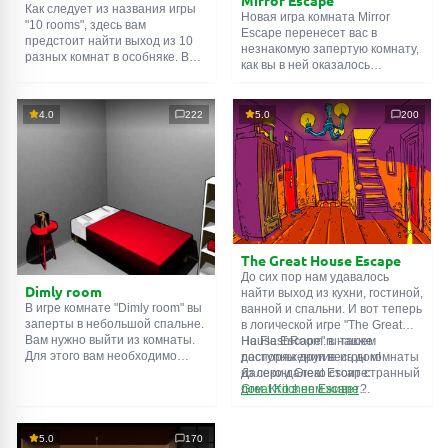
Как следует из названия игры
Новая игра комната Mirror
"10 rooms", здесь вам
Escape перенесет вас в
предстоит найти выход из 10
незнакомую запертую комнату,
разных комнат в особняке. В
как вы в ней оказалось
каждой такой
онлайн комнате
неизвестно. С помощью
есть подсказки. Используйте
смекалки попробуйте решить
их, чтобы выйти. Выход из
все, приготовленные авторами
4.0
222
5.0
200
одной комнаты является
для вас, головоломки и найти
входом в другую. И так до
выход на свободу.
десятой. Попробуйте пройти
Внимательно осмотрите
их все!
помещение, возможно вы
сможете найти какие-нибудь
подсказки. Желаем удачи!
The Great House Escape
До сих пор нам удавалось
Dimly room
найти выход из кухни, гостиной,
В игре комнате "Dimly room" вы
ванной и спальни. И вот теперь
заперты в небольшой спальне.
в логической игре "The Great
Вам нужно выйти из комнаты.
House Escape" в нашем
На FlashRoom.ru также
Для этого вам необходимо
распоряжении весь дом!
доступны другие игры комнаты
проявить смекалку и решить
Далеко-далеко стоит странный
из серии Great Escape:
многочисленные головомки.
дом. Кто в нем живет?
Great Kitchen Escape
Возможно секретный агент или
The Great Bathroom Escape
супергерой... Вы решаете
Great Livingroom Escape
пойти узнать это. Но кто же
The Great Bedroom Escape
5.0
170