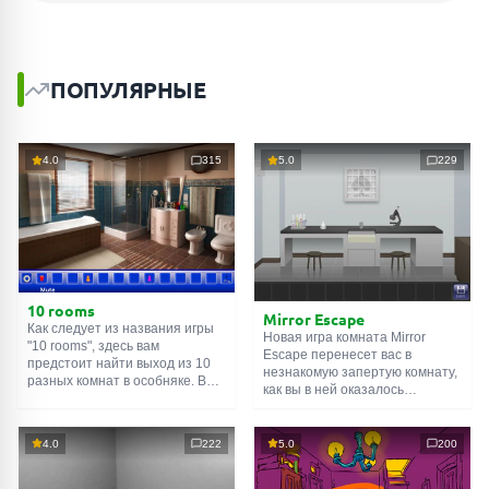
ПОПУЛЯРНЫЕ
4.0
315
5.0
229
10 rooms
Mirror Escape
Как следует из названия игры
Новая игра комната Mirror
"10 rooms", здесь вам
Escape перенесет вас в
предстоит найти выход из 10
незнакомую запертую комнату,
разных комнат в особняке. В
как вы в ней оказалось
каждой такой
онлайн комнате
неизвестно. С помощью
есть подсказки. Используйте
смекалки попробуйте решить
их, чтобы выйти. Выход из
все, приготовленные авторами
4.0
222
5.0
200
одной комнаты является
для вас, головоломки и найти
входом в другую. И так до
выход на свободу.
десятой. Попробуйте пройти