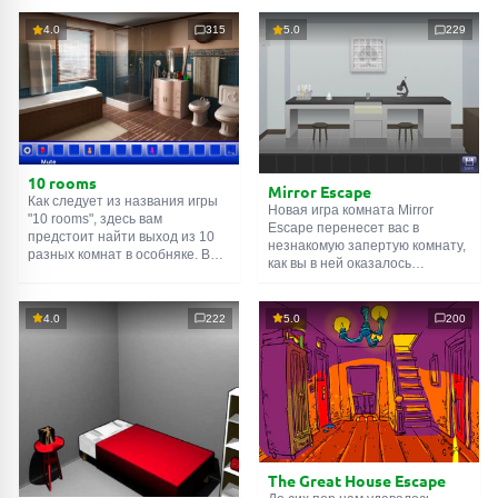
4.0
315
5.0
229
10 rooms
Mirror Escape
Как следует из названия игры
Новая игра комната Mirror
"10 rooms", здесь вам
Escape перенесет вас в
предстоит найти выход из 10
незнакомую запертую комнату,
разных комнат в особняке. В
как вы в ней оказалось
каждой такой
онлайн комнате
неизвестно. С помощью
есть подсказки. Используйте
смекалки попробуйте решить
их, чтобы выйти. Выход из
все, приготовленные авторами
4.0
222
5.0
200
одной комнаты является
для вас, головоломки и найти
входом в другую. И так до
выход на свободу.
десятой. Попробуйте пройти
Внимательно осмотрите
их все!
помещение, возможно вы
сможете найти какие-нибудь
подсказки. Желаем удачи!
The Great House Escape