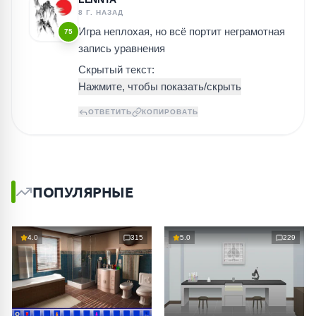
8 Г. НАЗАД
Игра неплохая, но всё портит неграмотная
75
запись уравнения
Скрытый текст:
ОТВЕТИТЬ
КОПИРОВАТЬ
ПОПУЛЯРНЫЕ
4.0
315
5.0
229