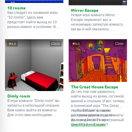
10 rooms
Mirror Escape
Как следует из названия игры
Новая игра комната Mirror
"10 rooms", здесь вам
Escape перенесет вас в
предстоит найти выход из 10
незнакомую запертую комнату,
разных комнат в особняке. В
как вы в ней оказалось
каждой такой
онлайн комнате
неизвестно. С помощью
есть подсказки. Используйте
смекалки попробуйте решить
их, чтобы выйти. Выход из
все, приготовленные авторами
4.0
222
5.0
200
одной комнаты является
для вас, головоломки и найти
входом в другую. И так до
выход на свободу.
десятой. Попробуйте пройти
Внимательно осмотрите
их все!
помещение, возможно вы
сможете найти какие-нибудь
подсказки. Желаем удачи!
The Great House Escape
До сих пор нам удавалось
Dimly room
найти выход из кухни, гостиной,
В игре комнате "Dimly room" вы
ванной и спальни. И вот теперь
заперты в небольшой спальне.
в логической игре "The Great
Вам нужно выйти из комнаты.
House Escape" в нашем
На FlashRoom.ru также
Для этого вам необходимо
распоряжении весь дом!
доступны другие игры комнаты
проявить смекалку и решить
Далеко-далеко стоит странный
из серии Great Escape:
многочисленные головомки.
дом. Кто в нем живет?
Great Kitchen Escape
Возможно секретный агент или
The Great Bathroom Escape