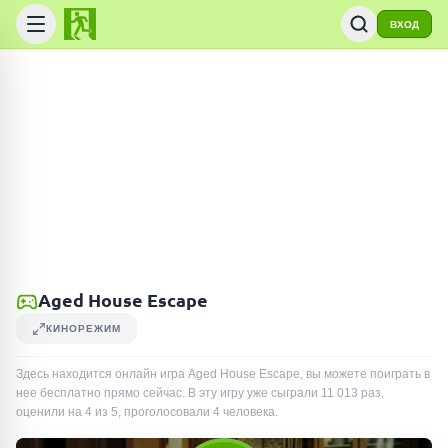
ВХОД
Aged House Escape
КИНОРЕЖИМ
Здесь находится онлайн игра Aged House Escape, вы можете поиграть в
нее бесплатно прямо сейчас. В эту игру уже сыграли
11 013
раз
,
оценили на 4 из 5, проголосовали
4
человека
.