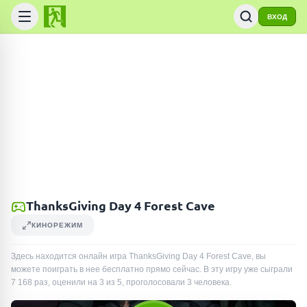
ВХОД
ThanksGiving Day 4 Forest Cave
КИНОРЕЖИМ
Здесь находится онлайн игра ThanksGiving Day 4 Forest Cave, вы
можете поиграть в нее бесплатно прямо сейчас. В эту игру уже сыграли
7 168
раз
, оценили на 3 из 5, проголосовали
3
человека
.