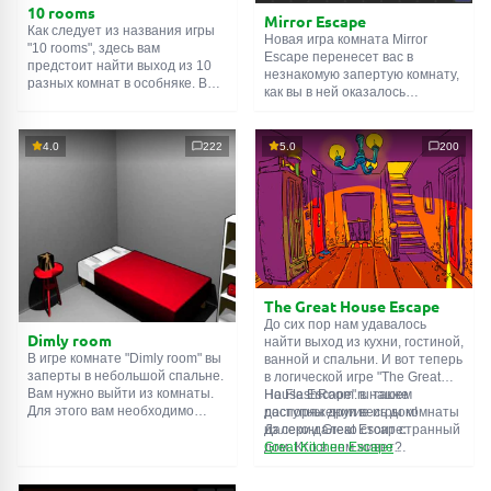
10 rooms
Mirror Escape
Как следует из названия игры
Новая игра комната Mirror
"10 rooms", здесь вам
Escape перенесет вас в
предстоит найти выход из 10
незнакомую запертую комнату,
разных комнат в особняке. В
как вы в ней оказалось
каждой такой
онлайн комнате
неизвестно. С помощью
есть подсказки. Используйте
смекалки попробуйте решить
их, чтобы выйти. Выход из
все, приготовленные авторами
4.0
222
5.0
200
одной комнаты является
для вас, головоломки и найти
входом в другую. И так до
выход на свободу.
десятой. Попробуйте пройти
Внимательно осмотрите
их все!
помещение, возможно вы
сможете найти какие-нибудь
подсказки. Желаем удачи!
The Great House Escape
До сих пор нам удавалось
Dimly room
найти выход из кухни, гостиной,
В игре комнате "Dimly room" вы
ванной и спальни. И вот теперь
заперты в небольшой спальне.
в логической игре "The Great
Вам нужно выйти из комнаты.
House Escape" в нашем
На FlashRoom.ru также
Для этого вам необходимо
распоряжении весь дом!
доступны другие игры комнаты
проявить смекалку и решить
Далеко-далеко стоит странный
из серии Great Escape:
многочисленные головомки.
дом. Кто в нем живет?
Great Kitchen Escape
Возможно секретный агент или
The Great Bathroom Escape
супергерой... Вы решаете
Great Livingroom Escape