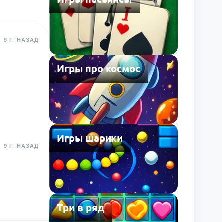
9 Г. НАЗАД
Игры про космос
Игры шарики
9 Г. НАЗАД
Три в ряд