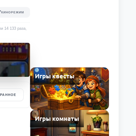
КИНОРЕЖИМ
али
14 133
раза
,
Игры квесты
БРАННОЕ
Игры комнаты