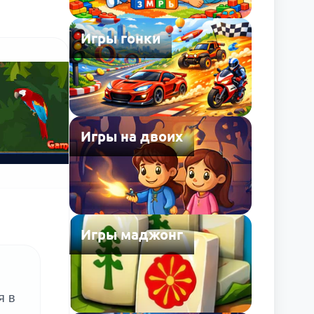
Игры гонки
Игры на двоих
Игры маджонг
я в