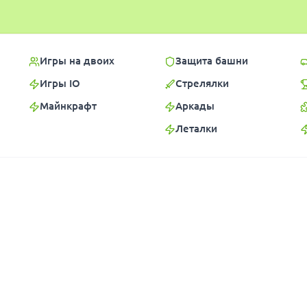
Игры на двоих
Защита башни
Игры IO
Стрелялки
Майнкрафт
Аркады
Леталки