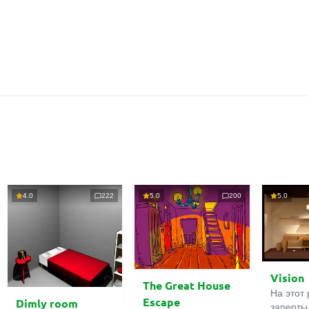
4.0
222
5.0
200
5.0
Vision
The Great House
На этот 
Escape
Dimly room
заперты