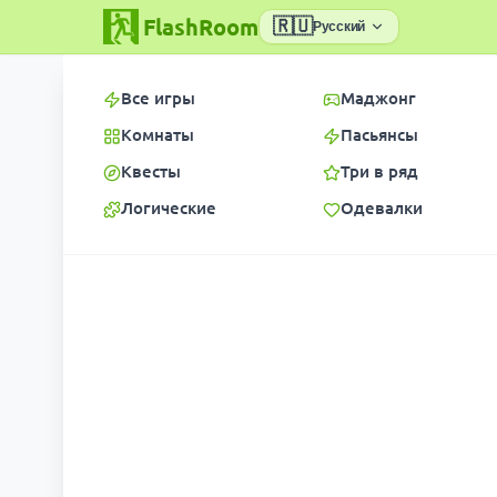
FlashRoom
🇷🇺
Русский
Все игры
Маджонг
Комнаты
Пасьянсы
Квесты
Три в ряд
Логические
Одевалки