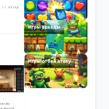
7 Г. НАЗАД
Игры аркады
Игры отбей атаку
170
раз вы
 в тёплой