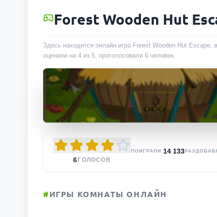
Forest Wooden Hut Esc
Здесь находится онлайн игра Forest Wooden Hut Escape, 
оценили на 4 из 5, проголосовали
6
человек
.
14 133
ПОИГРАЛИ:
РАЗ
ДОБАВ
6
ГОЛОСОВ
#
ИГРЫ КОМНАТЫ ОНЛАЙН