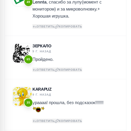
Lennta
, спасибо за лупу(момент с
49
монитором) и за микроволновку.+
Хорошая игрушка.
ОТВЕТИТЬ
КОПИРОВАТЬ
ЗЕРКАЛО
9 Г. НАЗАД
Пройдено.
65
ОТВЕТИТЬ
КОПИРОВАТЬ
KARAPUZ
9 Г. НАЗАД
ураааа! прошла, без подсказок!!!!!!!
35
ОТВЕТИТЬ
КОПИРОВАТЬ