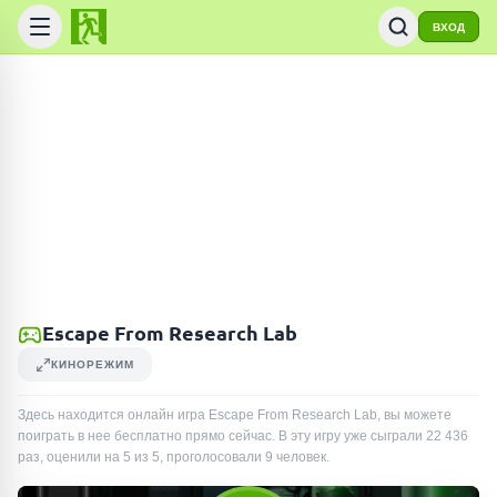
ВХОД
Escape From Research Lab
КИНОРЕЖИМ
Здесь находится онлайн игра Escape From Research Lab, вы можете
поиграть в нее бесплатно прямо сейчас. В эту игру уже сыграли
22 436
раз
, оценили на 5 из 5, проголосовали
9
человек
.