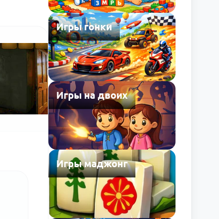
Игры гонки
Игры на двоих
Игры маджонг