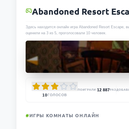
Abandoned Resort Esc
Здесь находится онлайн игра Abandoned Resort Escape, в
оценили на 3 из 5, проголосовали
10
человек
.
12 887
ПОИГРАЛИ:
РАЗ
ДОБАВ
10
ГОЛОСОВ
#
ИГРЫ КОМНАТЫ ОНЛАЙН