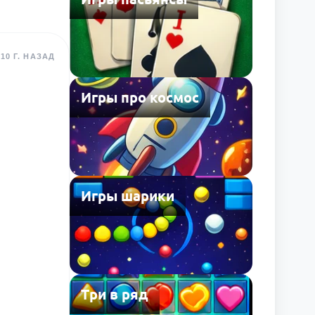
10 Г. НАЗАД
Игры про космос
Игры шарики
Три в ряд