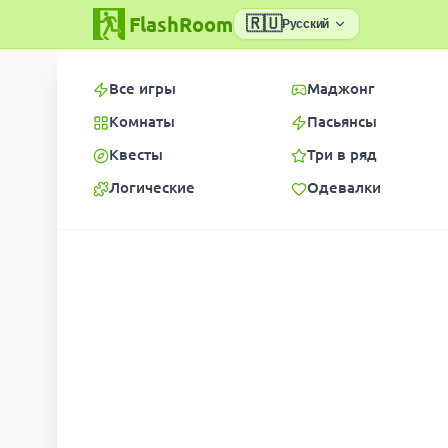
FlashRoom
🇷🇺
Русский
Все игры
Маджонг
Комнаты
Пасьянсы
Квесты
Три в ряд
Логические
Одевалки