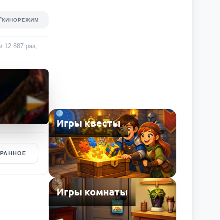
КИНОРЕЖИМ
ли
12 887
раз
,
Игры квесты
БРАННОЕ
Игры комнаты