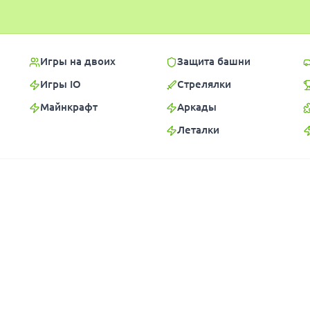
Игры на двоих
Защита башни
Игры IO
Стрелялки
Майнкрафт
Аркады
Леталки