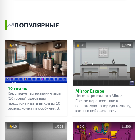
ПОПУЛЯРНЫЕ
4.0
315
5.0
229
10 rooms
Mirror Escape
Как следует из названия игры
Новая игра комната Mirror
"10 rooms", здесь вам
Escape перенесет вас в
предстоит найти выход из 10
незнакомую запертую комнату,
разных комнат в особняке. В
как вы в ней оказалось
каждой такой
онлайн комнате
неизвестно. С помощью
есть подсказки. Используйте
смекалки попробуйте решить
их, чтобы выйти. Выход из
все, приготовленные авторами
4.0
222
5.0
200
одной комнаты является
для вас, головоломки и найти
входом в другую. И так до
выход на свободу.
десятой. Попробуйте пройти