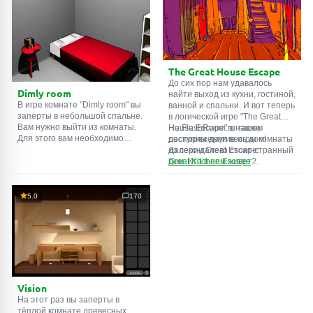
Внимательно осмотрите
их все!
помещение, возможно вы
сможете найти какие-нибудь
подсказки. Желаем удачи!
The Great House Escape
До сих пор нам удавалось
Dimly room
найти выход из кухни, гостиной,
В игре комнате "Dimly room" вы
ванной и спальни. И вот теперь
заперты в небольшой спальне.
в логической игре "The Great
Вам нужно выйти из комнаты.
House Escape" в нашем
На FlashRoom.ru также
Для этого вам необходимо
распоряжении весь дом!
доступны другие игры комнаты
проявить смекалку и решить
Далеко-далеко стоит странный
из серии Great Escape:
многочисленные головомки.
дом. Кто в нем живет?
Great Kitchen Escape
Возможно секретный агент или
The Great Bathroom Escape
супергерой... Вы решаете
Great Livingroom Escape
пойти узнать это. Но кто же
The Great Bedroom Escape
5.0
170
знал, что дом населен
The Great Attic Escape
призраками, которые закрыли
The Great Basement Escape
за вами дверь...
Vision
На этот раз вы заперты в
тёплой комнате древесных