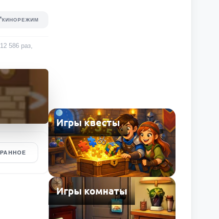
КИНОРЕЖИМ
12 586
раз
,
Игры квесты
БРАННОЕ
Игры комнаты