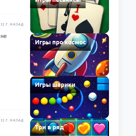
11 Г. НАЗАД
 не
Игры про космос
Игры шарики
11 Г. НАЗАД
Три в ряд