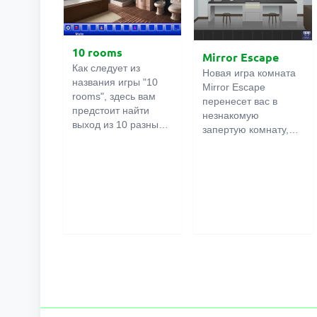
10 rooms
Mirror Escape
Как следует из
Новая игра комната
названия игры "10
Mirror Escape
rooms", здесь вам
перенесет вас в
предстоит найти
незнакомую
выход из 10 разных
запертую комнату,
комнат в особняке. В
как вы в ней
каждой такой
онлайн
оказалось
комнате
есть
неизвестно. С
подсказки.
помощью смекалки
Используйте их,
попробуйте решить
чтобы выйти. Выход
все, приготовленные
из одной комнаты
авторами для вас,
является входом в
головоломки и найти
другую. И так до
выход на свободу.
десятой. Попробуйте
Внимательно
пройти их все!
осмотрите
помещение,
возможно вы