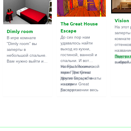
Vision
The Great House
На этот 
Escape
Dimly room
заперты
До сих пор нам
В игре комнате
комнате
удавалось найти
"Dimly room" вы
оттенко
выход из кухни,
заперты в
название
гостиной, ванной и
небольшой спальне.
Задача 
Поигра
спальни. И вот
Вам нужно выйти из
выбрать
в новой 
теперь в логической
На FlashRoom.ru
комнаты. Для этого
игры бо
игре "The Great
также доступны
вам необходимо
подчерк
House Escape" в
другие игры комнаты
проявить смекалку и
важност
нашем
из серии Great
решить
загадок,
распоряжении весь
Escape:
многочисленные
усердно
дом! Далеко-далеко
Great Kitchen Escape
головомки.
предмет
стоит странный дом.
The Great Bathroom
функция
Кто в нем живет?
Escape
может б
Возможно секретный
Great Livingroom
полезно
агент или
Escape
супергерой... Вы
The Great Bedroom
решаете пойти
Escape