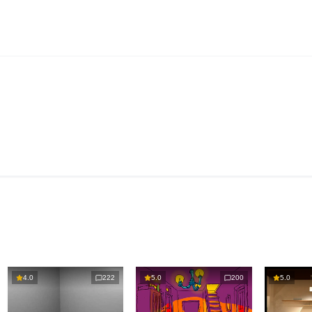
4.0
222
5.0
200
5.0