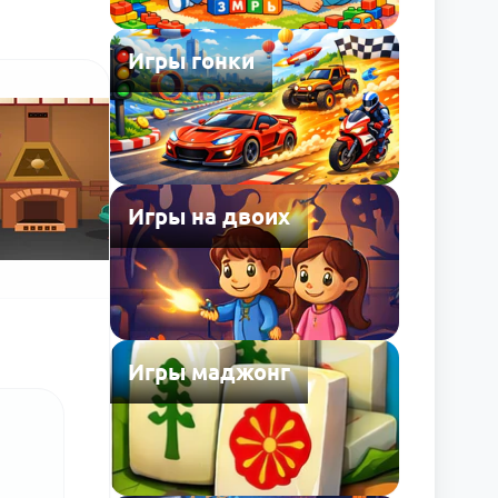
Игры гонки
Игры на двоих
Игры маджонг