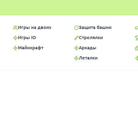
Игры на двоих
Защита башни
Игры IO
Стрелялки
Майнкрафт
Аркады
Леталки