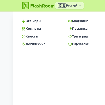
FlashRoom
🇷🇺
Русский
Все игры
Маджонг
Комнаты
Пасьянсы
Квесты
Три в ряд
Логические
Одевалки