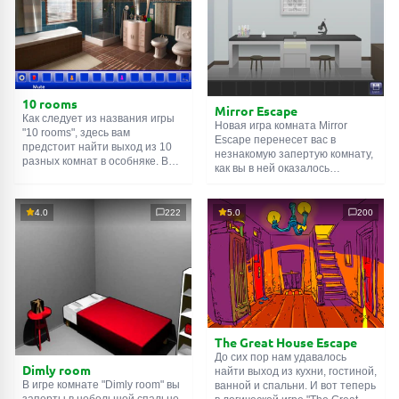
10 rooms
Mirror Escape
Как следует из названия игры
Новая игра комната Mirror
"10 rooms", здесь вам
Escape перенесет вас в
предстоит найти выход из 10
незнакомую запертую комнату,
разных комнат в особняке. В
как вы в ней оказалось
каждой такой
онлайн комнате
неизвестно. С помощью
есть подсказки. Используйте
смекалки попробуйте решить
их, чтобы выйти. Выход из
все, приготовленные авторами
4.0
222
5.0
200
одной комнаты является
для вас, головоломки и найти
входом в другую. И так до
выход на свободу.
десятой. Попробуйте пройти
Внимательно осмотрите
их все!
помещение, возможно вы
сможете найти какие-нибудь
подсказки. Желаем удачи!
The Great House Escape
До сих пор нам удавалось
Dimly room
найти выход из кухни, гостиной,
В игре комнате "Dimly room" вы
ванной и спальни. И вот теперь
заперты в небольшой спальне.