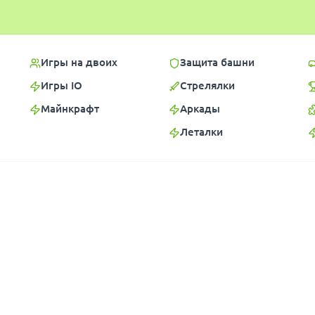
Игры на двоих
Защита башни
Игры IO
Стрелялки
Майнкрафт
Аркады
Леталки