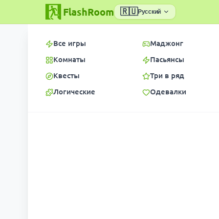
FlashRoom
🇷🇺
Русский
Все игры
Маджонг
Комнаты
Пасьянсы
Квесты
Три в ряд
Логические
Одевалки