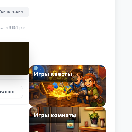
КИНОРЕЖИМ
грали
9 951
раз
,
Игры квесты
БРАННОЕ
Игры комнаты