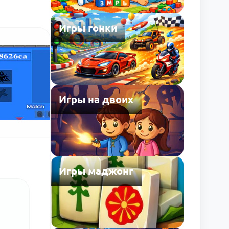
Игры гонки
Игры на двоих
Игры маджонг