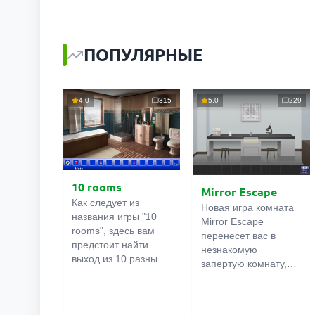
ПОПУЛЯРНЫЕ
4.0
315
5.0
229
10 rooms
Mirror Escape
Как следует из
Новая игра комната
названия игры "10
Mirror Escape
rooms", здесь вам
перенесет вас в
предстоит найти
незнакомую
выход из 10 разных
запертую комнату,
комнат в особняке. В
как вы в ней
каждой такой
онлайн
оказалось
комнате
есть
неизвестно. С
подсказки.