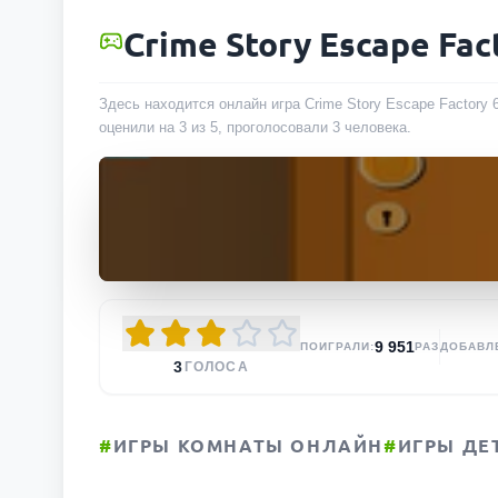
Crime Story Escape Fac
Здесь находится онлайн игра Crime Story Escape Factory 
оценили на 3 из 5, проголосовали
3
человека
.
9 951
ПОИГРАЛИ:
РАЗ
ДОБАВЛ
3
ГОЛОСА
#
ИГРЫ КОМНАТЫ ОНЛАЙН
#
ИГРЫ ДЕ