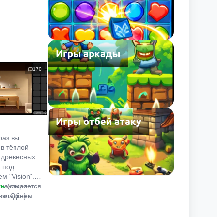
Игры аркады
170
Игры отбей атаку
раз вы
 в тёплой
 древесных
в под
м "Vision".
знакомая -
ть
(откроется
ся. Объем
вкладке)
льшой,
иваем