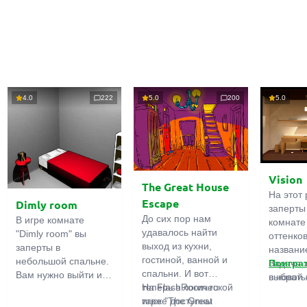
4.0
222
5.0
200
5.0
Vision
The Great House
На этот 
Escape
Dimly room
заперты
До сих пор нам
В игре комнате
комнате
удавалось найти
"Dimly room" вы
оттенко
выход из кухни,
заперты в
название
гостиной, ванной и
небольшой спальне.
Задача 
Поигра
спальни. И вот
Вам нужно выйти из
выбрать
в новой 
теперь в логической
На FlashRoom.ru
комнаты. Для этого
игры бо
игре "The Great
также доступны
вам необходимо
подчерк