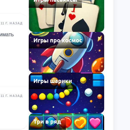
11 Г. НАЗАД
жимать
Игры про космос
Игры шарики
11 Г. НАЗАД
Три в ряд