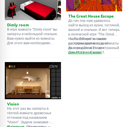
подсказки. Желаем удачи!
The Great House Escape
До сих пор нам удавалось
Dimly room
найти выход из кухни, гостиной,
В игре комнате "Dimly room" вы
ванной и спальни. И вот теперь
заперты в небольшой спальне.
в логической игре "The Great
Вам нужно выйти из комнаты.
House Escape" в нашем
На FlashRoom.ru также
Для этого вам необходимо
распоряжении весь дом!
доступны другие игры комнаты
проявить смекалку и решить
Далеко-далеко стоит странный
из серии Great Escape:
многочисленные головомки.
дом. Кто в нем живет?
Great Kitchen Escape
Возможно секретный агент или
The Great Bathroom Escape
супергерой... Вы решаете
Great Livingroom Escape
пойти узнать это. Но кто же
The Great Bedroom Escape
5.0
170
знал, что дом населен
The Great Attic Escape
призраками, которые закрыли
The Great Basement Escape
за вами дверь...
Vision
На этот раз вы заперты в
тёплой комнате древесных
оттенков под названием
"Vision". Задача знакомая -
выбраться. Объем игры