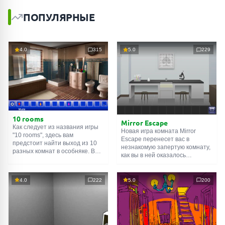
ПОПУЛЯРНЫЕ
4.0
315
5.0
229
10 rooms
Mirror Escape
Как следует из названия игры
Новая игра комната Mirror
"10 rooms", здесь вам
Escape перенесет вас в
предстоит найти выход из 10
незнакомую запертую комнату,
разных комнат в особняке. В
как вы в ней оказалось
каждой такой
онлайн комнате
неизвестно. С помощью
есть подсказки. Используйте
смекалки попробуйте решить
их, чтобы выйти. Выход из
все, приготовленные авторами
4.0
222
5.0
200
одной комнаты является
для вас, головоломки и найти
входом в другую. И так до
выход на свободу.
десятой. Попробуйте пройти
Внимательно осмотрите
их все!
помещение, возможно вы
сможете найти какие-нибудь