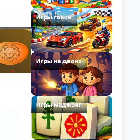
Игры гонки
Игры на двоих
Игры маджонг