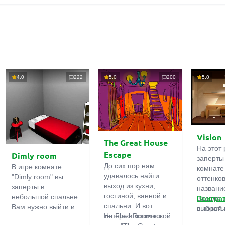
4.0
222
5.0
200
5.0
Vision
The Great House
На этот 
Escape
Dimly room
заперты
До сих пор нам
В игре комнате
комнате
удавалось найти
"Dimly room" вы
оттенко
выход из кухни,
заперты в
название
гостиной, ванной и
небольшой спальне.
Задача 
Поигра
спальни. И вот
Вам нужно выйти из
выбрать
в новой 
теперь в логической
На FlashRoom.ru
комнаты. Для этого
игры бо