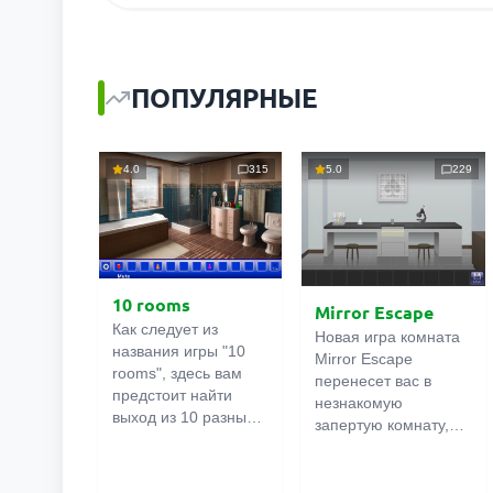
ПОПУЛЯРНЫЕ
4.0
315
5.0
229
10 rooms
Mirror Escape
Как следует из
Новая игра комната
названия игры "10
Mirror Escape
rooms", здесь вам
перенесет вас в
предстоит найти
незнакомую
выход из 10 разных
запертую комнату,
комнат в особняке. В
как вы в ней
каждой такой
онлайн
оказалось
комнате
есть
неизвестно. С