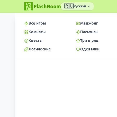
FlashRoom
🇷🇺
Русский
Все игры
Маджонг
Комнаты
Пасьянсы
Квесты
Три в ряд
Логические
Одевалки