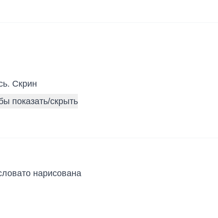
сь. Скрин
ысловато нарисована