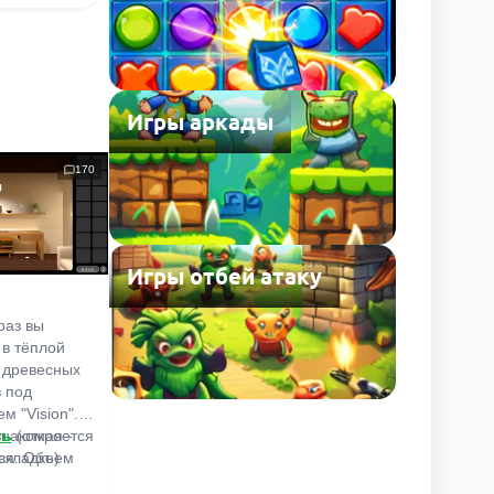
Игры аркады
170
Игры отбей атаку
раз вы
 в тёплой
 древесных
в под
м "Vision".
знакомая -
ть
(откроется
ся. Объем
вкладке)
льшой,