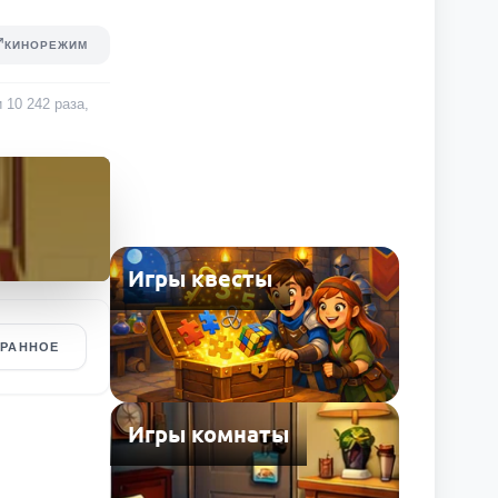
КИНОРЕЖИМ
и
10 242
раза
,
Игры квесты
БРАННОЕ
Игры комнаты