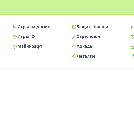
Игры на двоих
Защита башни
Игры IO
Стрелялки
Майнкрафт
Аркады
Леталки