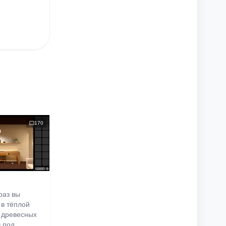
170
раз вы
 в тёплой
 древесных
в под