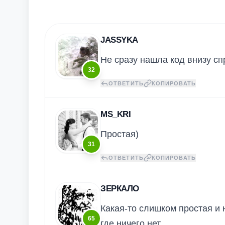
JASSYKA
Не сразу нашла код внизу спр
32
ОТВЕТИТЬ
КОПИРОВАТЬ
MS_KRI
Простая)
31
ОТВЕТИТЬ
КОПИРОВАТЬ
ЗЕРКАЛО
Какая-то слишком простая и 
65
где ничего нет.