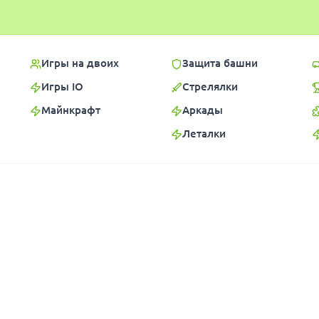
Игры на двоих
Защита башни
Игры IO
Стрелялки
Майнкрафт
Аркады
Леталки