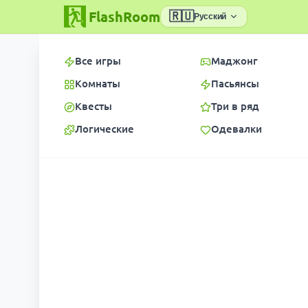
FlashRoom
🇷🇺
Русский
Все игры
Маджонг
Комнаты
Пасьянсы
Квесты
Три в ряд
Логические
Одевалки