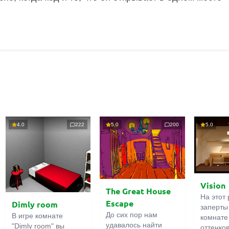
4.0
222
5.0
200
5.0
Vision
The Great House
На этот 
Escape
Dimly room
заперты
До сих пор нам
В игре комнате
комнате
удавалось найти
"Dimly room" вы
оттенко