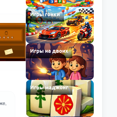
Игры гонки
Игры на двоих
Игры маджонг
же,