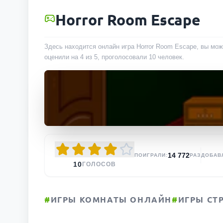
Horror Room Escape
Здесь находится онлайн игра Horror Room Escape, вы мож
оценили на 4 из 5, проголосовали
10
человек
.
14 772
ПОИГРАЛИ:
РАЗ
ДОБАВ
10
ГОЛОСОВ
#
ИГРЫ КОМНАТЫ ОНЛАЙН
#
ИГРЫ СТ