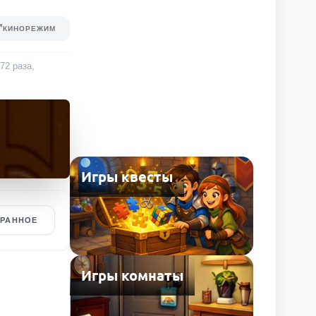
КИНОРЕЖИМ
772
раза
,
Игры квесты
БРАННОЕ
Игры комнаты