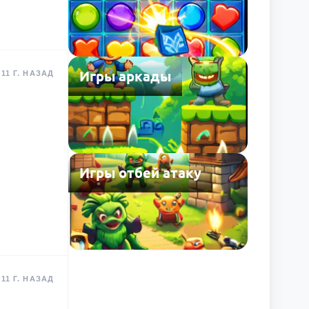
Игры аркады
11 Г. НАЗАД
Игры отбей атаку
11 Г. НАЗАД