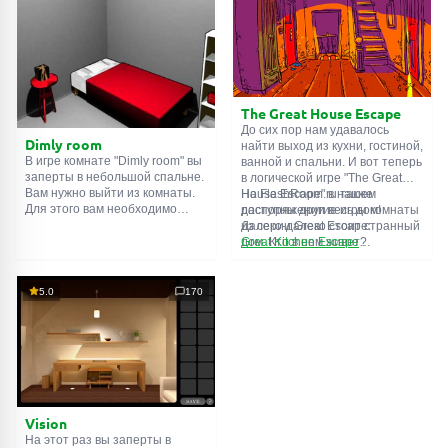
десятой. Попробуйте пройти
Внимательно осмотрите
их все!
помещение, возможно вы
сможете найти какие-нибудь
подсказки. Желаем удачи!
The Great House Escape
До сих пор нам удавалось
Dimly room
найти выход из кухни, гостиной,
В игре комнате "Dimly room" вы
ванной и спальни. И вот теперь
заперты в небольшой спальне.
в логической игре "The Great
Вам нужно выйти из комнаты.
House Escape" в нашем
На FlashRoom.ru также
Для этого вам необходимо
распоряжении весь дом!
доступны другие игры комнаты
проявить смекалку и решить
Далеко-далеко стоит странный
из серии Great Escape:
многочисленные головомки.
дом. Кто в нем живет?
Great Kitchen Escape
Возможно секретный агент или
The Great Bathroom Escape
супергерой... Вы решаете
Great Livingroom Escape
пойти узнать это. Но кто же
The Great Bedroom Escape
5.0
170
знал, что дом населен
The Great Attic Escape
призраками, которые закрыли
The Great Basement Escape
за вами дверь...
Vision
На этот раз вы заперты в