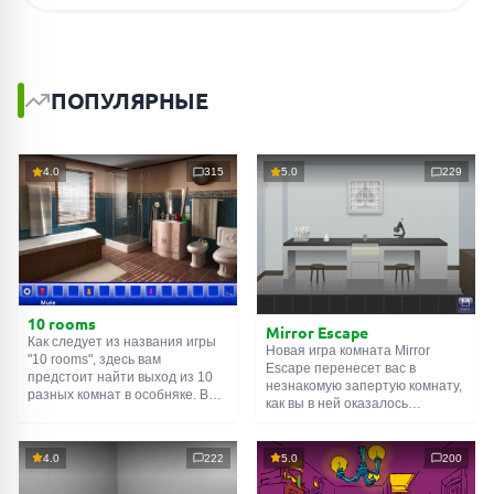
ПОПУЛЯРНЫЕ
4.0
315
5.0
229
10 rooms
Mirror Escape
Как следует из названия игры
Новая игра комната Mirror
"10 rooms", здесь вам
Escape перенесет вас в
предстоит найти выход из 10
незнакомую запертую комнату,
разных комнат в особняке. В
как вы в ней оказалось
каждой такой
онлайн комнате
неизвестно. С помощью
есть подсказки. Используйте
смекалки попробуйте решить
их, чтобы выйти. Выход из
все, приготовленные авторами
4.0
222
5.0
200
одной комнаты является
для вас, головоломки и найти
входом в другую. И так до
выход на свободу.