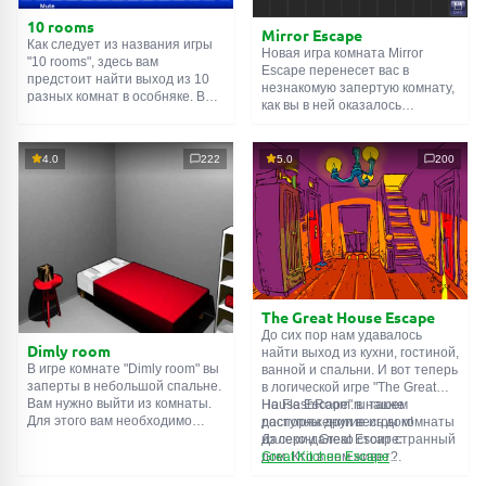
10 rooms
Mirror Escape
Как следует из названия игры
Новая игра комната Mirror
"10 rooms", здесь вам
Escape перенесет вас в
предстоит найти выход из 10
незнакомую запертую комнату,
разных комнат в особняке. В
как вы в ней оказалось
каждой такой
онлайн комнате
неизвестно. С помощью
есть подсказки. Используйте
смекалки попробуйте решить
их, чтобы выйти. Выход из
все, приготовленные авторами
4.0
222
5.0
200
одной комнаты является
для вас, головоломки и найти
входом в другую. И так до
выход на свободу.
десятой. Попробуйте пройти
Внимательно осмотрите
их все!
помещение, возможно вы
сможете найти какие-нибудь
подсказки. Желаем удачи!
The Great House Escape
До сих пор нам удавалось
Dimly room
найти выход из кухни, гостиной,
В игре комнате "Dimly room" вы
ванной и спальни. И вот теперь
заперты в небольшой спальне.
в логической игре "The Great
Вам нужно выйти из комнаты.
House Escape" в нашем
На FlashRoom.ru также
Для этого вам необходимо
распоряжении весь дом!
доступны другие игры комнаты
проявить смекалку и решить
Далеко-далеко стоит странный
из серии Great Escape:
многочисленные головомки.
дом. Кто в нем живет?
Great Kitchen Escape
Возможно секретный агент или
The Great Bathroom Escape