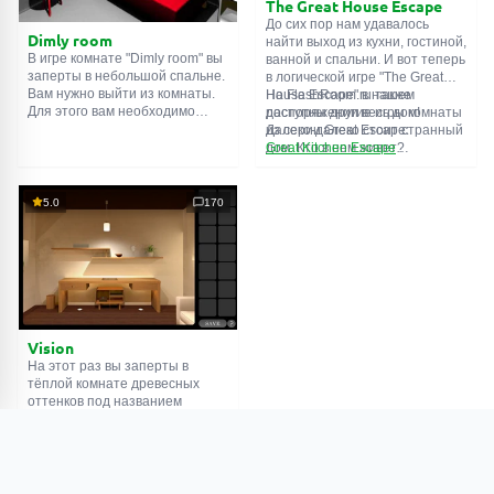
The Great House Escape
До сих пор нам удавалось
Dimly room
найти выход из кухни, гостиной,
В игре комнате "Dimly room" вы
ванной и спальни. И вот теперь
заперты в небольшой спальне.
в логической игре "The Great
Вам нужно выйти из комнаты.
House Escape" в нашем
На FlashRoom.ru также
Для этого вам необходимо
распоряжении весь дом!
доступны другие игры комнаты
проявить смекалку и решить
Далеко-далеко стоит странный
из серии Great Escape:
многочисленные головомки.
дом. Кто в нем живет?
Great Kitchen Escape
Возможно секретный агент или
The Great Bathroom Escape
супергерой... Вы решаете
Great Livingroom Escape
пойти узнать это. Но кто же
The Great Bedroom Escape
5.0
170
знал, что дом населен
The Great Attic Escape
призраками, которые закрыли
The Great Basement Escape
за вами дверь...
Vision
На этот раз вы заперты в
тёплой комнате древесных
оттенков под названием
"Vision". Задача знакомая -
выбраться. Объем игры
Поиграть
(откроется в
большой, подчеркиваем
новой вкладке)
важность решения загадок, а
не усердного поиска