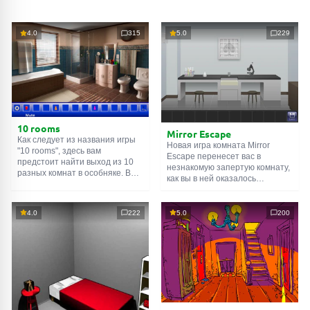
4.0
315
5.0
229
10 rooms
Mirror Escape
Как следует из названия игры
Новая игра комната Mirror
"10 rooms", здесь вам
Escape перенесет вас в
предстоит найти выход из 10
незнакомую запертую комнату,
разных комнат в особняке. В
как вы в ней оказалось
каждой такой
онлайн комнате
неизвестно. С помощью
есть подсказки. Используйте
смекалки попробуйте решить
их, чтобы выйти. Выход из
все, приготовленные авторами
4.0
222
5.0
200
одной комнаты является
для вас, головоломки и найти
входом в другую. И так до
выход на свободу.
десятой. Попробуйте пройти
Внимательно осмотрите
их все!
помещение, возможно вы
сможете найти какие-нибудь
подсказки. Желаем удачи!